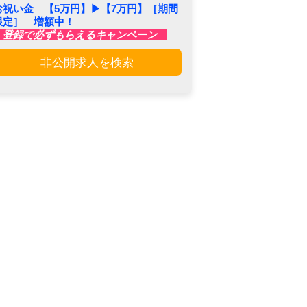
お祝い金 【5万円】▶︎【7万円】［期間
限定］ 増額中！
登録で必ずもらえるキャンペーン
非公開求人を検索