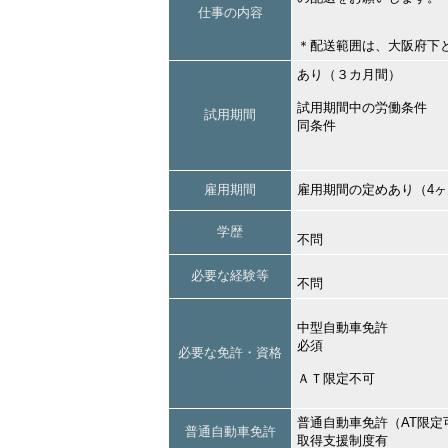
仕事の内容
＊配送範囲は、大阪府下
あり（３カ月間）
試用期間中の労働条件
試用期間
同条件
雇用期間
雇用期間の定めあり（4
学歴
不問
必要な経験等
不問
中型自動車免許
必須
必要な免許・資格
ＡＴ限定不可
普通自動車免許（AT限定
普通自動車免許
取得支援制度有