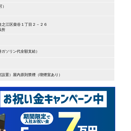
可）
阪市住之江区柴谷１丁目２－２６
張所
時ガソリン代全額支給）
室設置）屋内原則禁煙（喫煙室あり）