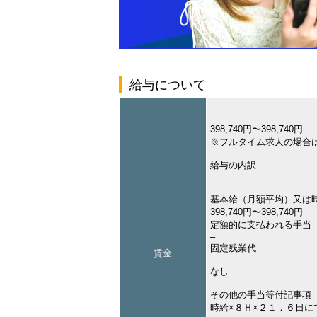
給与について
398,740円〜398,740円
※フルタイム求人の場合
給与の内訳
基本給（月額平均）又は
398,740円〜398,740円
定額的に支払われる手当
–
固定残業代
賃金
なし
その他の手当等付記事項
時給×８Ｈ×２１．６日に