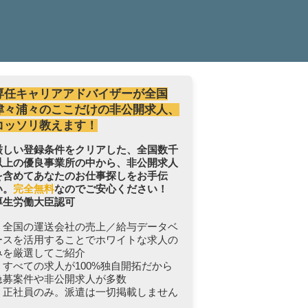
専任キャリアアドバイザーが全国
津々浦々のここだけの非公開求人、
コッソリ教えます！
厳しい登録条件をクリアした、全国数千
以上の優良事業所の中から、非公開求人
を含めてあなたのお仕事探しをお手伝
い。
完全無料
なのでご安心ください！
厚生労働大臣認可
・全国の運送会社の売上／給与データベ
ースを活用することでホワイトな求人の
みを厳選してご紹介
・すべての求人が100%独自開拓だから
急募案件や非公開求人が多数
・正社員のみ。派遣は一切掲載しません