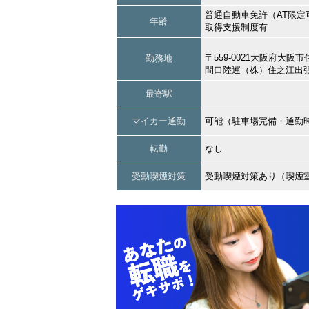
普通自動車免許（AT限定
年齢
取得支援制度有
〒559-0021大阪府大
勤務地
間口陸運（株）住之江出
最寄駅
マイカー通勤
可能（駐車場完備・通勤
転勤
なし
受動喫煙対策
受動喫煙対策あり（喫煙