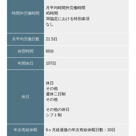
月平均時間外労働時間
時間外労働時間
45時間
36協定における特別条項
なし
月平均労働日数
21.5日
休憩時間
60分
年間休日
107日
休日
その他
週休二日制
休日
その他
その他の休日
シフト制
年次有給休暇
6ヶ月経過後の年次有給休暇日数：10日