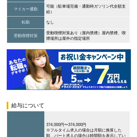
可能（駐車場完備・通勤時ガソリン代全額支
マイカー通勤
給）
転勤
なし
受動喫煙対策あり（屋内禁煙）屋内禁煙、喫
受動喫煙対策
煙場所は屋外の指定場所
給与について
374,000円〜374,000円
※フルタイム求人の場合は月額に換算した
額、パート求人の場合は時間額を表示してい