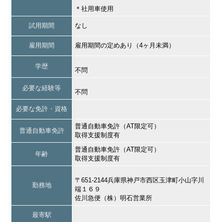
＊社用車使用
試用期間
なし
雇用期間
雇用期間の定めあり（4ヶ月未満）
学歴
不問
必要な経験等
不問
必要な免許・資格
普通自動車免許（AT限定可）
普通自動車免許
取得支援制度有
普通自動車免許（AT限定可）
年齢
取得支援制度有
〒651-2144兵庫県神戸市西区玉津町小山字川
勤務地
端１６９
佐川急便（株）明石営業所
最寄駅