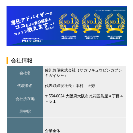
会社情報
佐川急便株式会社（サガワキュウビンカブシ
会社名
キガイシャ）
代表者名
代表取締役社長：本村 正秀
〒554-0024 大阪府大阪市此花区島屋４丁目４
会社所在地
－５１
最寄駅
企業全体