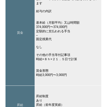
ます
給与の内訳
基本給（月額平均）又は時間額
374,000円〜374,000円
定額的に支払われる手当
賃金
–
固定残業代
なし
その他の手当等付記事項
時給×８ｈ×２１．５日で計算
賃金形態
時給3,000円〜3,000円
昇給制度
あり
昇給（前年度実績）
昇給