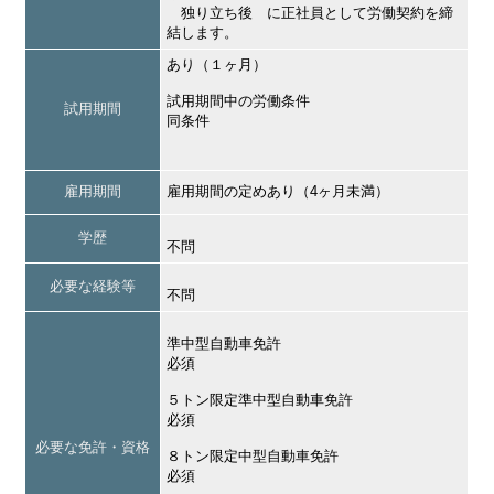
独り立ち後 に正社員として労働契約を締
結します。
あり（１ヶ月）
試用期間中の労働条件
試用期間
同条件
雇用期間
雇用期間の定めあり（4ヶ月未満）
学歴
不問
必要な経験等
不問
準中型自動車免許
必須
５トン限定準中型自動車免許
必須
必要な免許・資格
８トン限定中型自動車免許
必須