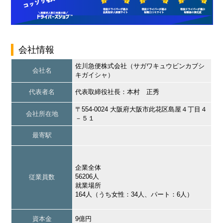
会社情報
佐川急便株式会社（サガワキュウビンカブシ
会社名
キガイシャ）
代表者名
代表取締役社長：本村 正秀
〒554-0024 大阪府大阪市此花区島屋４丁目４
会社所在地
－５１
最寄駅
企業全体
56206人
従業員数
就業場所
164人（うち女性：34人、パート：6人）
資本金
9億円