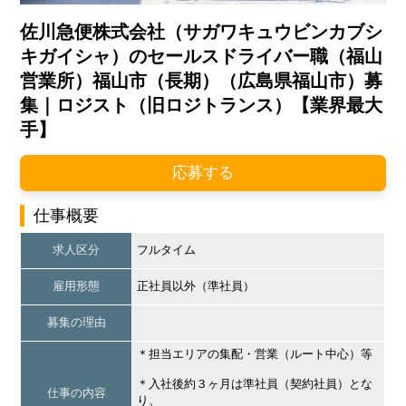
佐川急便株式会社（サガワキュウビンカブシ
キガイシャ）のセールスドライバー職（福山
営業所）福山市（長期）（広島県福山市）募
集｜ロジスト（旧ロジトランス）【業界最大
手】
応募する
仕事概要
求人区分
フルタイム
雇用形態
正社員以外（準社員）
募集の理由
＊担当エリアの集配・営業（ルート中心）等
＊入社後約３ヶ月は準社員（契約社員）とな
仕事の内容
り、