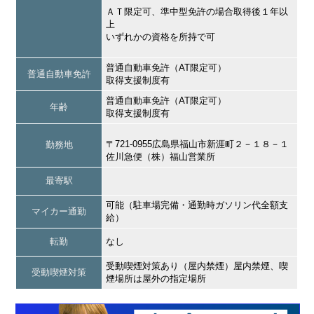
ＡＴ限定可、準中型免許の場合取得後１年以
上
いずれかの資格を所持で可
普通自動車免許（AT限定可）
普通自動車免許
取得支援制度有
普通自動車免許（AT限定可）
年齢
取得支援制度有
〒721-0955広島県福山市新涯町２－１８－１
勤務地
佐川急便（株）福山営業所
最寄駅
可能（駐車場完備・通勤時ガソリン代全額支
マイカー通勤
給）
転勤
なし
受動喫煙対策あり（屋内禁煙）屋内禁煙、喫
受動喫煙対策
煙場所は屋外の指定場所