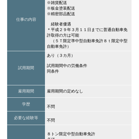
※雑貨配送
※板金塗装配送
※精密部品配送
仕事の内容
経験者優遇
＊平成２９年３月１１日までに普通自動車免
許取得の方は可能
（５Ｔ限定準中型自動車免許８ｔ限定中型
自動車免許）
あり（３カ月）
試用期間中の労働条件
試用期間
同条件
雇用期間
雇用期間の定めなし
学歴
不問
必要な経験等
不問
８トン限定中型自動車免許