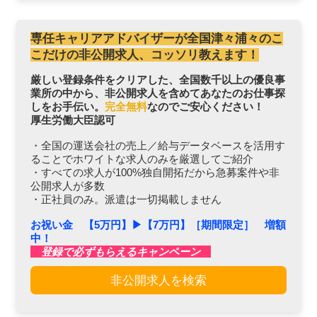
専任キャリアアドバイザーが全国津々浦々のこ
こだけの非公開求人、コッソリ教えます！
厳しい登録条件をクリアした、全国数千以上の優良事
業所の中から、非公開求人を含めてあなたのお仕事探
しをお手伝い。
完全無料
なのでご安心ください！
厚生労働大臣認可
・全国の運送会社の売上／給与データベースを活用す
ることでホワイトな求人のみを厳選してご紹介
・すべての求人が100%独自開拓だから急募案件や非
公開求人が多数
・正社員のみ。派遣は一切掲載しません
お祝い金 【5万円】▶︎【7万円】［期間限定］ 増額
中！
登録で必ずもらえるキャンペーン
非公開求人を検索