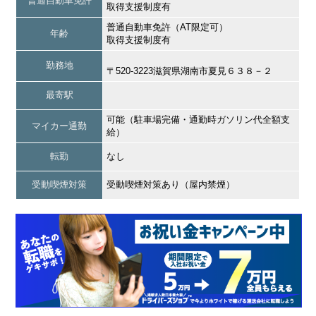
普通自動車免許
取得支援制度有
普通自動車免許（AT限定可）
年齢
取得支援制度有
勤務地
〒520-3223滋賀県湖南市夏見６３８－２
最寄駅
可能（駐車場完備・通勤時ガソリン代全額支
マイカー通勤
給）
転勤
なし
受動喫煙対策
受動喫煙対策あり（屋内禁煙）