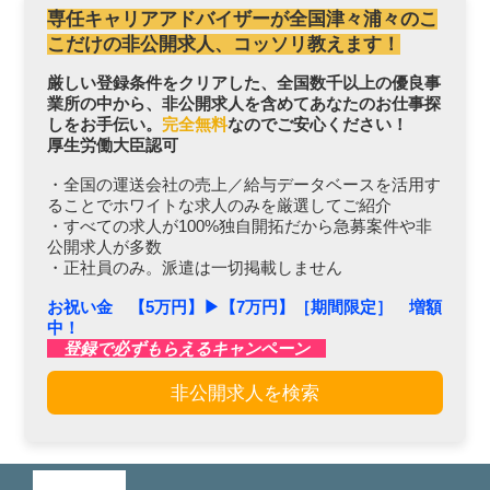
専任キャリアアドバイザーが全国津々浦々のこ
こだけの非公開求人、コッソリ教えます！
厳しい登録条件をクリアした、全国数千以上の優良事
業所の中から、非公開求人を含めてあなたのお仕事探
しをお手伝い。
完全無料
なのでご安心ください！
厚生労働大臣認可
・全国の運送会社の売上／給与データベースを活用す
ることでホワイトな求人のみを厳選してご紹介
・すべての求人が100%独自開拓だから急募案件や非
公開求人が多数
・正社員のみ。派遣は一切掲載しません
お祝い金 【5万円】▶︎【7万円】［期間限定］ 増額
中！
登録で必ずもらえるキャンペーン
非公開求人を検索