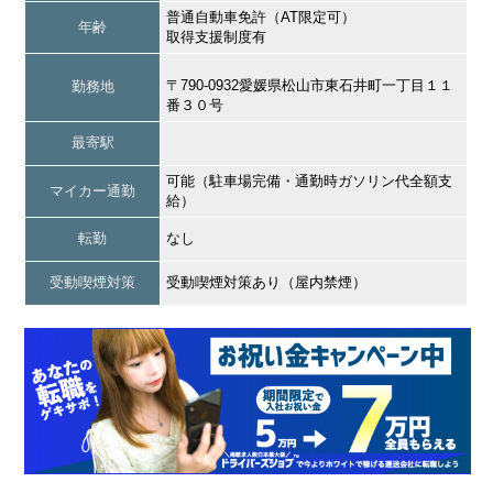
普通自動車免許（AT限定可）
年齢
取得支援制度有
〒790-0932愛媛県松山市東石井町一丁目１１
勤務地
番３０号
最寄駅
可能（駐車場完備・通勤時ガソリン代全額支
マイカー通勤
給）
転勤
なし
受動喫煙対策
受動喫煙対策あり（屋内禁煙）