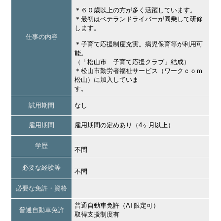
＊６０歳以上の方が多く活躍しています。
＊最初はベテランドライバーが同乗して研修
します。
仕事の内容
＊子育て応援制度充実。病児保育等が利用可
能。
（「松山市 子育て応援クラブ」結成）
＊松山市勤労者福祉サービス（ワークｃｏｍ
松山）に加入していま
す。
試用期間
なし
雇用期間
雇用期間の定めあり（4ヶ月以上）
学歴
不問
必要な経験等
不問
必要な免許・資格
普通自動車免許（AT限定可）
普通自動車免許
取得支援制度有