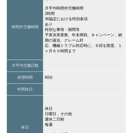
月平均時間外労働時間
2時間
36協定における特別条項
あり
時間外労働時間
特別な事情・期間等
予算決算業務、年末商戦、キャンペーン、納
期の逼迫、クレーム対
応、機械トラブル対応時に、６回を限度、１
ヶ月６０時間まで
月平均労働日数
休憩時間
60分
年間休日
休日
日曜日，その他
週休二日制
毎週
休日