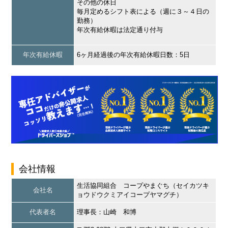
その他の休日
毎月定めるシフト表による（週に３～４日の
勤務）
年次有給休暇は法定通り付与
年次有給休暇
6ヶ月経過後の年次有給休暇日数：5日
会社情報
生活協同組合 コープやまぐち（セイカツキ
会社名
ョウドウクミアイコープヤマグチ）
代表者名
理事長：山崎 和博