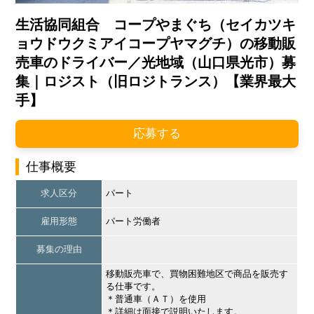
生活協同組合 コープやまぐち（セイカツキ
ョウドウクミアイコープヤマグチ）の移動販
売車のドライバー／光地域（山口県光市）募
集｜ロジスト（旧ロジトランス）【業界最大
手】
応募する
仕事概要
求人区分
パート
雇用形態
パート労働者
募集の理由
移動販売車で、買物困難地区で商品を販売す
る仕事です。
＊普通車（ＡＴ）を使用
＊詳細は面接で説明いたします。