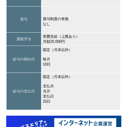
賞与制度の有無
賞与
なし
実費支給（上限あり）
通勤手当
月額20,000円
固定（月末以外）
給与の締め日
毎月
10日
固定（月末以外）
支払月
給与の支払日
当月
支払日
25日