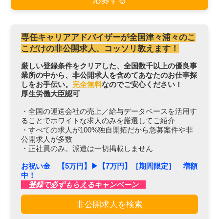
応募する
専任キャリアアドバイザーが全国津々浦々のこ
こだけの非公開求人、コッソリ教えます！
厳しい登録条件をクリアした、全国数千以上の優良事
業所の中から、非公開求人を含めてあなたのお仕事探
しをお手伝い。
完全無料
なのでご安心ください！
厚生労働大臣認可
・全国の運送会社の売上／給与データベースを活用す
ることでホワイトな求人のみを厳選してご紹介
・すべての求人が100%独自開拓だから急募案件や非
公開求人が多数
・正社員のみ。派遣は一切掲載しません
お祝い金 【5万円】▶︎【7万円】［期間限定］ 増額
中！
登録で必ずもらえるキャンペーン
非公開求人を検索