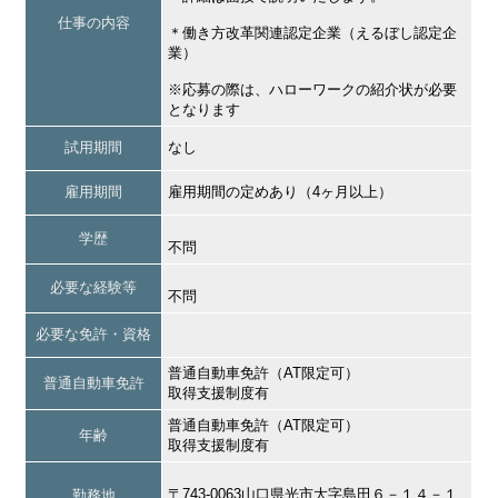
仕事の内容
＊働き方改革関連認定企業（えるぼし認定企
業）
※応募の際は、ハローワークの紹介状が必要
となります
試用期間
なし
雇用期間
雇用期間の定めあり（4ヶ月以上）
学歴
不問
必要な経験等
不問
必要な免許・資格
普通自動車免許（AT限定可）
普通自動車免許
取得支援制度有
普通自動車免許（AT限定可）
年齢
取得支援制度有
〒743-0063山口県光市大字島田６－１４－１
勤務地