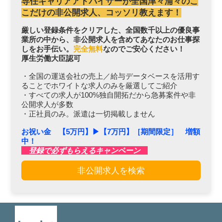
専任キャリアアドバイザーが全国津々浦々のこ
こだけの非公開求人、コッソリ教えます！
厳しい登録条件をクリアした、全国数千以上の優良事
業所の中から、非公開求人を含めてあなたのお仕事探
しをお手伝い。
完全無料
なのでご安心ください！
厚生労働大臣認可
・全国の運送会社の売上／給与データベースを活用す
ることでホワイトな求人のみを厳選してご紹介
・すべての求人が100%独自開拓だから急募案件や非
公開求人が多数
・正社員のみ。派遣は一切掲載しません
お祝い金 【5万円】▶︎【7万円】［期間限定］ 増額
中！
登録で必ずもらえるキャンペーン
非公開求人を検索