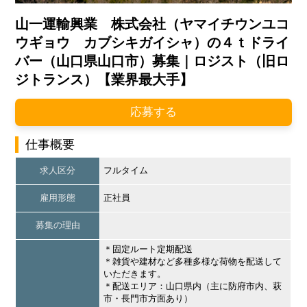
山一運輸興業 株式会社（ヤマイチウンユコ
ウギョウ カブシキガイシャ）の４ｔドライ
バー（山口県山口市）募集｜ロジスト（旧ロ
ジトランス）【業界最大手】
応募する
仕事概要
求人区分
フルタイム
雇用形態
正社員
募集の理由
＊固定ルート定期配送
＊雑貨や建材など多種多様な荷物を配送して
いただきます。
＊配送エリア：山口県内（主に防府市内、萩
市・長門市方面あり）