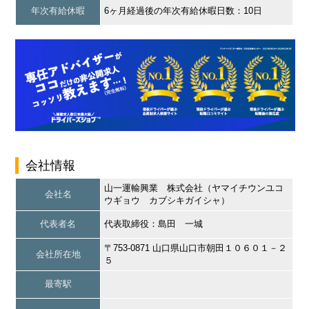
年次有給休暇
6ヶ月経過後の年次有給休暇日数：10日
会社情報
山一運輸興業 株式会社（ヤマイチウンユコ
会社名
ウギョウ カブシキガイシャ）
代表者名
代表取締役：島田 一城
〒753-0871 山口県山口市朝田１０６０１－２
会社所在地
５
最寄駅