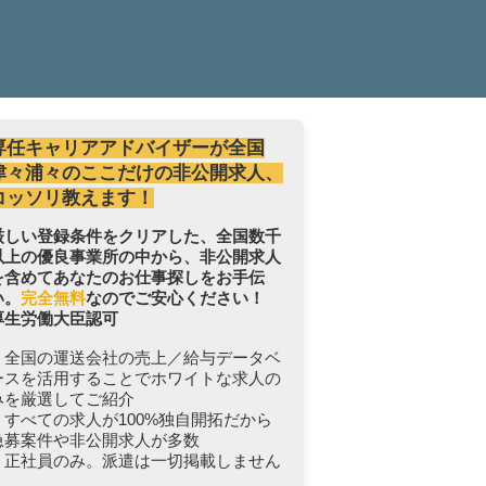
専任キャリアアドバイザーが全国
津々浦々のここだけの非公開求人、
コッソリ教えます！
厳しい登録条件をクリアした、全国数千
以上の優良事業所の中から、非公開求人
を含めてあなたのお仕事探しをお手伝
い。
完全無料
なのでご安心ください！
厚生労働大臣認可
・全国の運送会社の売上／給与データベ
ースを活用することでホワイトな求人の
みを厳選してご紹介
・すべての求人が100%独自開拓だから
急募案件や非公開求人が多数
・正社員のみ。派遣は一切掲載しません