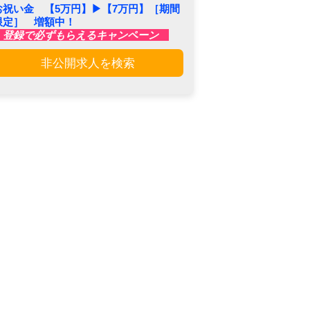
お祝い金 【5万円】▶︎【7万円】［期間
限定］ 増額中！
登録で必ずもらえるキャンペーン
非公開求人を検索