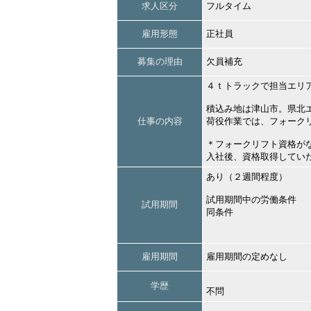
求人区分
フルタイム
雇用形態
正社員
募集の理由
欠員補充
４ｔトラックで担当エリ
積込み地は津山市。県北
仕事の内容
荷役作業では、フォーク
＊フォークリフト資格が
入社後、資格取得してい
あり（２週間程度）
試用期間中の労働条件
試用期間
同条件
雇用期間
雇用期間の定めなし
学歴
不問