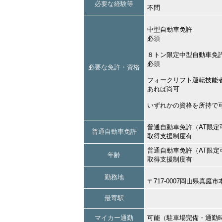
必要な経験等
不問
中型自動車免許
必須
８トン限定中型自動車免
必須
必要な免許・資格
フォークリフト運転技能
あれば尚可
いずれかの資格を所持で
普通自動車免許（AT限定
普通自動車免許
取得支援制度有
普通自動車免許（AT限定
年齢
取得支援制度有
勤務地
〒717-0007岡山県真
最寄駅
マイカー通勤
可能（駐車場完備・通勤