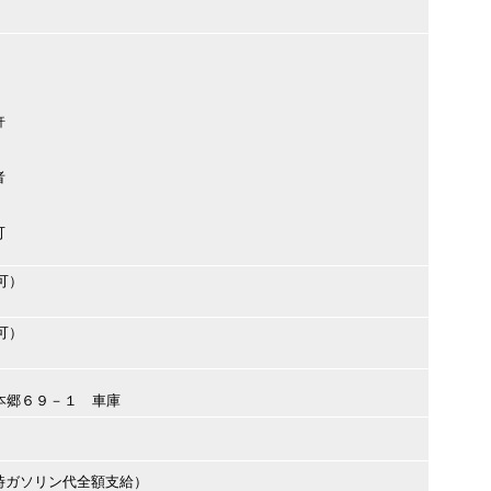
許
者
可
可）
可）
庭市本郷６９－１ 車庫
時ガソリン代全額支給）