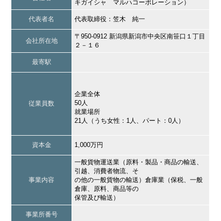
キガイシャ マルハコーポレーション）
代表者名
代表取締役：笠木 純一
〒950-0912 新潟県新潟市中央区南笹口１丁目
会社所在地
２－１６
最寄駅
企業全体
50人
従業員数
就業場所
21人（うち女性：1人、パート：0人）
資本金
1,000万円
一般貨物運送業（原料・製品・商品の輸送、
引越、消費者物流、そ
事業内容
の他の一般貨物の輸送）倉庫業（保税、一般
倉庫、原料、商品等の
保管及び輸送）
事業所番号