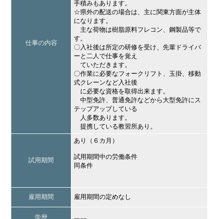
手積みもあります。
☆県外の配送の場合は、主に関東方面が主体
になります。
主な荷物は樹脂原料フレコン、鋼製品等で
す。
仕事の内容
〇入社後は所定の研修を受け、先輩ドライバ
ーと二人で仕事を覚え
ていただきます。
〇作業に必要なフォークリフト、玉掛、移動
式クレーンなど入社後
に必要な資格を取得出来ます。
中型免許、普通免許などから大型免許にス
テップアップしている
人多数あります。
提携している教習所あり。
あり（６カ月）
試用期間中の労働条件
試用期間
同条件
雇用期間
雇用期間の定めなし
学歴