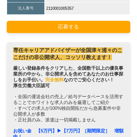
法人番号
2110001005357
応募する
専任キャリアアドバイザーが全国津々浦々のこ
こだけの非公開求人、コッソリ教えます！
厳しい登録条件をクリアした、全国数千以上の優良事
業所の中から、非公開求人を含めてあなたのお仕事探
しをお手伝い。
完全無料
なのでご安心ください！
厚生労働大臣認可
・全国の運送会社の売上／給与データベースを活用す
ることでホワイトな求人のみを厳選してご紹介
・すべての求人が100%独自開拓だから急募案件や非
公開求人が多数
・正社員のみ。派遣は一切掲載しません
お祝い金 【5万円】▶︎【7万円】［期間限定］ 増額
中！