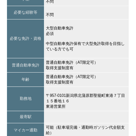
不問
必要な経験等
不問
大型自動車免許
必須
必要な免許・資格
中型自動車免許保有で大型免許取得を目指し
ている方でも可
普通自動車免許（AT限定可）
普通自動車免許
取得支援制度有
普通自動車免許（AT限定可）
年齢
取得支援制度有
〒957-0101新潟県北蒲原郡聖籠町東港７丁目
勤務地
１５番地１６
東港営業所
最寄駅
可能（駐車場完備・通勤時ガソリン代全額支
マイカー通勤
給）