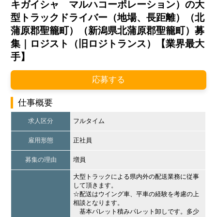
キガイシャ マルハコーポレーション）の大
型トラックドライバー（地場、長距離）（北
蒲原郡聖籠町）（新潟県北蒲原郡聖籠町）募
集｜ロジスト（旧ロジトランス）【業界最大
手】
応募する
仕事概要
求人区分
フルタイム
雇用形態
正社員
募集の理由
増員
大型トラックによる県内外の配送業務に従事
して頂きます。
☆配送はウイング車、平車の経験を考慮の上
相談となります。
基本パレット積みパレット卸しです。多少