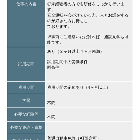
仕事の内容
◎未経験者の方でも研修をしっかり行いま
す。
安全運転を心がけている方、人とお話をする
のが好きな方お待ちし
ております。
※事前にご連絡いただければ、施設見学も可
能です。
あり（３ヶ月以上４ヶ月未満）
試用期間中の労働条件
試用期間
同条件
雇用期間
雇用期間の定めあり（4ヶ月以上）
学歴
不問
必要な経験等
不問
必要な免許・資格
普通自動車免許（AT限定可）