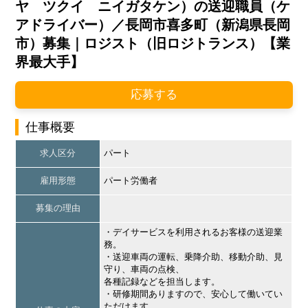
ヤ ツクイ ニイガタケン）の送迎職員（ケ
アドライバー）／長岡市喜多町（新潟県長岡
市）募集｜ロジスト（旧ロジトランス）【業
界最大手】
応募する
仕事概要
求人区分
パート
雇用形態
パート労働者
募集の理由
・デイサービスを利用されるお客様の送迎業
務。
・送迎車両の運転、乗降介助、移動介助、見
守り、車両の点検、
各種記録などを担当します。
・研修期間ありますので、安心して働いてい
ただけます。