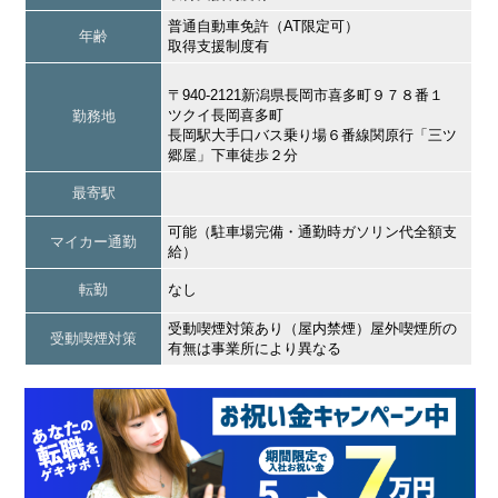
普通自動車免許（AT限定可）
年齢
取得支援制度有
〒940-2121新潟県長岡市喜多町９７８番１
ツクイ長岡喜多町
勤務地
長岡駅大手口バス乗り場６番線関原行「三ツ
郷屋」下車徒歩２分
最寄駅
可能（駐車場完備・通勤時ガソリン代全額支
マイカー通勤
給）
転勤
なし
受動喫煙対策あり（屋内禁煙）屋外喫煙所の
受動喫煙対策
有無は事業所により異なる