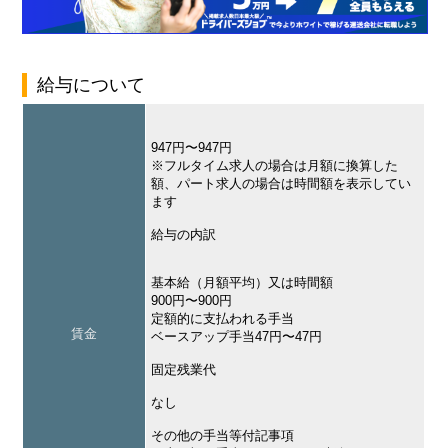
給与について
947円〜947円
※フルタイム求人の場合は月額に換算した
額、パート求人の場合は時間額を表示してい
ます
給与の内訳
基本給（月額平均）又は時間額
900円〜900円
定額的に支払われる手当
賃金
ベースアップ手当47円〜47円
固定残業代
なし
その他の手当等付記事項