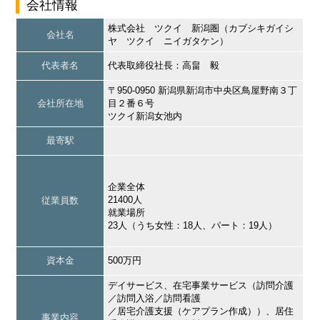
会社情報
株式会社 ツクイ 新潟圏（カブシキガイシ
会社名
ヤ ツクイ ニイガタケン）
代表者名
代表取締役社長：高畠 毅
〒950-0950 新潟県新潟市中央区鳥屋野南３丁
会社所在地
目２番６号
ツクイ新潟女池内
最寄駅
企業全体
21400人
従業員数
就業場所
23人（うち女性：18人、パート：19人）
資本金
500万円
デイサービス、在宅事業サービス（訪問介護
／訪問入浴／訪問看護
／居宅介護支援（ケアプラン作成））、居住
事業内容