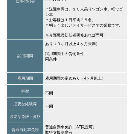
仕事の内容
＊送迎車両は、１０人乗りワゴン車、軽ワゴ
ン車
＊お客様は１日平均２５名。
＊明るく楽しいデイサービスでの業務です。
※介護職員初任者研修あれば尚可
あり（３ヶ月以上４ヶ月未満）
試用期間中の労働条件
試用期間
同条件
雇用期間
雇用期間の定めあり（4ヶ月以上）
学歴
不問
必要な経験等
不問
必要な免許・資格
普通自動車免許（AT限定可）
普通自動車免許
取得支援制度有