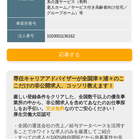
系介護サービス（有料
老人ホーム／サービス付き高齢者向け住宅／
グループホーム）等
事業所番号
法人番号
1020001136162
応募する
専任キャリアアドバイザーが全国津々浦々のこ
こだけの非公開求人、コッソリ教えます！
厳しい登録条件をクリアした、全国数千以上の優良事
業所の中から、非公開求人を含めてあなたのお仕事探
しをお手伝い。
完全無料
なのでご安心ください！
厚生労働大臣認可
・全国の運送会社の売上／給与データベースを活用す
ることでホワイトな求人のみを厳選してご紹介
・すべての求人が100%独自開拓だから急募案件や非