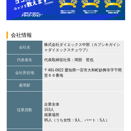
会社情報
株式会社ダイエックス中部（カブシキガイシ
会社名
ャダイエックスチュウブ）
代表者名
代表取締役社長：岡部 哲也
〒491-0922 愛知県一宮市大和町妙興寺字千間
会社所在地
堂６６番地
最寄駅
企業全体
153人
従業員数
就業場所
95人（うち女性：9人、パート：5人）