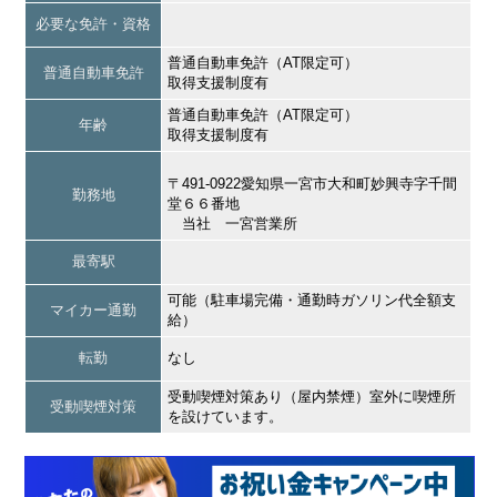
必要な免許・資格
普通自動車免許（AT限定可）
普通自動車免許
取得支援制度有
普通自動車免許（AT限定可）
年齢
取得支援制度有
〒491-0922愛知県一宮市大和町妙興寺字千間
勤務地
堂６６番地
当社 一宮営業所
最寄駅
可能（駐車場完備・通勤時ガソリン代全額支
マイカー通勤
給）
転勤
なし
受動喫煙対策あり（屋内禁煙）室外に喫煙所
受動喫煙対策
を設けています。