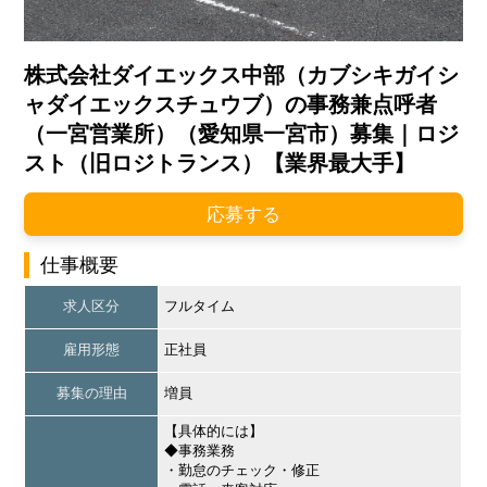
株式会社ダイエックス中部（カブシキガイシ
ャダイエックスチュウブ）の事務兼点呼者
（一宮営業所）（愛知県一宮市）募集｜ロジ
スト（旧ロジトランス）【業界最大手】
応募する
仕事概要
求人区分
フルタイム
雇用形態
正社員
募集の理由
増員
【具体的には】
◆事務業務
・勤怠のチェック・修正