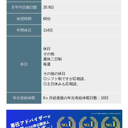
月平均労働日数
20.9日
休憩時間
60分
年間休日
114日
休日
その他
週休二日制
休日
毎週
その他の休日
◎シフト制ですが応相談。
◎土日休みも応相談。
年次有給休暇
6ヶ月経過後の年次有給休暇日数：10日