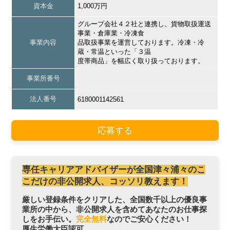
資本金
1,000万円
グループ会社４２社と連携し、貨物取扱運送
事業・倉庫業・冷凍食
事業内容
品取扱事業を運営しております。冷凍・冷
蔵・常温といった「３温
度帯商品」を幅広く取り扱っております。
事業所番号
法人番号
6180001142561
応募する
専任キャリアアドバイザーが全国津々浦々のこ
こだけの非公開求人、コッソリ教えます！
厳しい登録条件をクリアした、全国数千以上の優良事
業所の中から、非公開求人を含めてあなたのお仕事探
しをお手伝い。
完全無料
なのでご安心ください！
厚生労働大臣認可