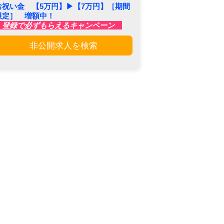
お祝い金 【5万円】▶︎【7万円】［期間
限定］ 増額中！
登録で必ずもらえるキャンペーン
非公開求人を検索