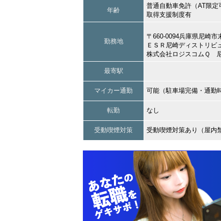
普通自動車免許（AT限定
年齢
取得支援制度有
〒660-0094兵庫県尼崎
勤務地
ＥＳＲ尼崎ディストリビ
株式会社ロジスコムＱ 
最寄駅
マイカー通勤
可能（駐車場完備・通勤
転勤
なし
受動喫煙対策
受動喫煙対策あり（屋内