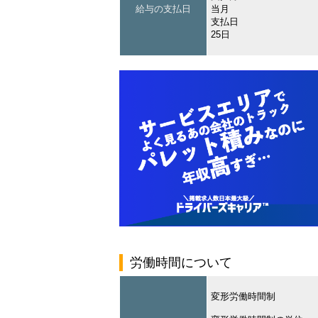
給与の支払日
当月
支払日
25日
労働時間について
変形労働時間制