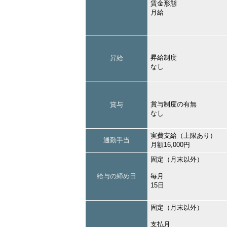
賃金形態
月給
昇給制度
昇給
なし
賞与制度の有無
賞与
なし
実費支給（上限あり）
通勤手当
月額16,000円
固定（月末以外）
給与の締め日
毎月
15日
固定（月末以外）
支払月