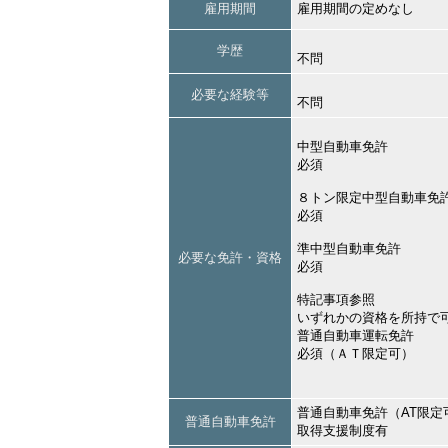
雇用期間
雇用期間の定めなし
学歴
不問
必要な経験等
不問
中型自動車免許
必須
８トン限定中型自動車免
必須
準中型自動車免許
必要な免許・資格
必須
特記事項参照
いずれかの資格を所持で
普通自動車運転免許
必須（ＡＴ限定可）
普通自動車免許（AT限定
普通自動車免許
取得支援制度有