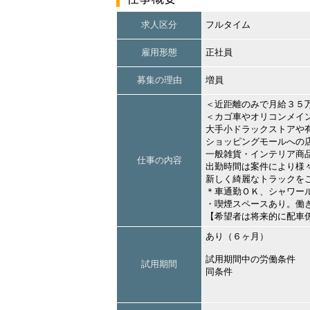
求人区分
フルタイム
雇用形態
正社員
募集の理由
増員
＜近距離のみで月給３５
＜カゴ車やオリコンメイ
大手小ドラックストアや
ショッピングモールへの
一般雑貨・インテリア商
仕事の内容
出勤時間は案件により様
新しく綺麗なトラックを
＊車通勤ＯＫ、シャワー
・喫煙スペースあり。働
【希望者は将来的に配車
あり（６ヶ月）
試用期間中の労働条件
試用期間
同条件