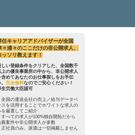
専任キャリアアドバイザーが全国
津々浦々のここだけの非公開求人、
コッソリ教えます！
厳しい登録条件をクリアした、全国数千
以上の優良事業所の中から、非公開求人
を含めてあなたのお仕事探しをお手伝
い。
完全無料
なのでご安心ください！
厚生労働大臣認可
・全国の運送会社の売上／給与データベ
ースを活用することでホワイトな求人の
みを厳選してご紹介
・すべての求人が100%独自開拓だから
急募案件や非公開求人が多数
・正社員のみ。派遣は一切掲載しません