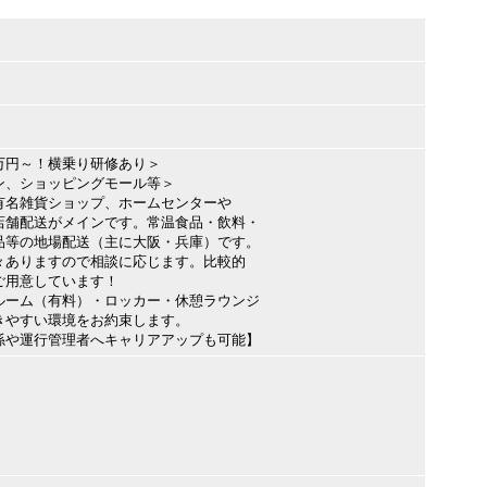
万円～！横乗り研修あり＞
ン、ショッピングモール等＞
有名雑貨ショップ、ホームセンターや
店舗配送がメインです。常温食品・飲料・
品等の地場配送（主に大阪・兵庫）です。
々ありますので相談に応じます。比較的
ご用意しています！
ルーム（有料）・ロッカー・休憩ラウンジ
きやすい環境をお約束します。
係や運行管理者へキャリアアップも可能】