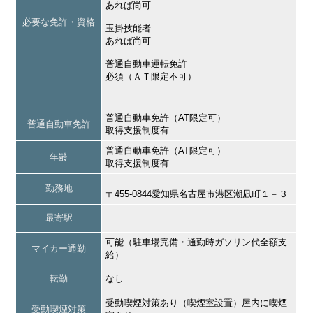
あれば尚可
必要な免許・資格
玉掛技能者
あれば尚可
普通自動車運転免許
必須（ＡＴ限定不可）
普通自動車免許（AT限定可）
普通自動車免許
取得支援制度有
普通自動車免許（AT限定可）
年齢
取得支援制度有
勤務地
〒455-0844愛知県名古屋市港区潮凪町１－３
最寄駅
可能（駐車場完備・通勤時ガソリン代全額支
マイカー通勤
給）
転勤
なし
受動喫煙対策あり（喫煙室設置）屋内に喫煙
受動喫煙対策