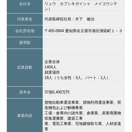
会社名
リュウ カブシキガイシャ メイコウシテ
ン）
代表者名
代表取締役社長：木下 健治
会社所在地
〒455-0844 愛知県名古屋市港区潮凪町１－３
最寄駅
企業全体
1404人
従業員数
就業場所
18人（うち女性：3人、パート：1人）
資本金
37億6,400万円
貨物自動車運送事業、貨物利用運送事業、荷
造梱包および解梱事業
工場・倉庫内の諸作業、倉庫業、産業廃棄物
事業内容
収集運搬業、建築工事
業、電気工事業、宅地建物取引業、人材派遣
業