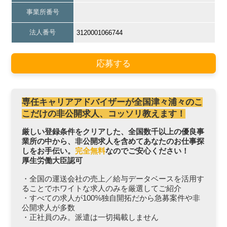
事業所番号
法人番号
3120001066744
応募する
専任キャリアアドバイザーが全国津々浦々のこ
こだけの非公開求人、コッソリ教えます！
厳しい登録条件をクリアした、全国数千以上の優良事
業所の中から、非公開求人を含めてあなたのお仕事探
しをお手伝い。
完全無料
なのでご安心ください！
厚生労働大臣認可
・全国の運送会社の売上／給与データベースを活用す
ることでホワイトな求人のみを厳選してご紹介
・すべての求人が100%独自開拓だから急募案件や非
公開求人が多数
・正社員のみ。派遣は一切掲載しません