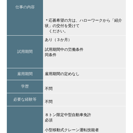
仕事の内容
＊応募希望の方は、ハローワークから「紹介
状」の交付を受けて
ください。
あり（３か月）
試用期間中の労働条件
試用期間
同条件
雇用期間
雇用期間の定めなし
学歴
不問
必要な経験等
不問
８トン限定中型自動車免許
必須
小型移動式クレーン運転技能者