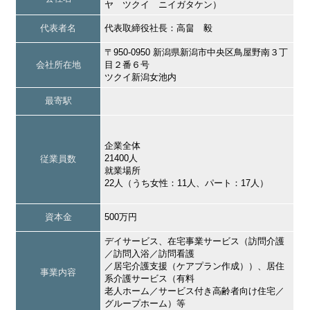
ヤ ツクイ ニイガタケン）
代表者名
代表取締役社長：高畠 毅
〒950-0950 新潟県新潟市中央区鳥屋野南３丁
会社所在地
目２番６号
ツクイ新潟女池内
最寄駅
企業全体
21400人
従業員数
就業場所
22人（うち女性：11人、パート：17人）
資本金
500万円
デイサービス、在宅事業サービス（訪問介護
／訪問入浴／訪問看護
／居宅介護支援（ケアプラン作成））、居住
事業内容
系介護サービス（有料
老人ホーム／サービス付き高齢者向け住宅／
グループホーム）等