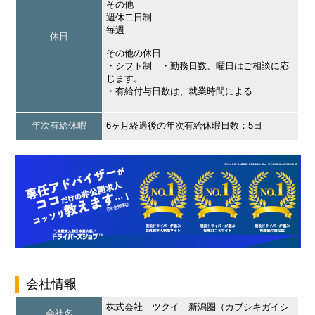
その他
週休二日制
毎週
休日
その他の休日
・シフト制 ・勤務日数、曜日はご相談に応
じます。
・有給付与日数は、就業時間による
年次有給休暇
6ヶ月経過後の年次有給休暇日数：5日
会社情報
株式会社 ツクイ 新潟圏（カブシキガイシ
会社名