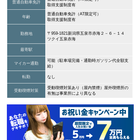
普通自動車免許
取得支援制度有
普通自動車免許（AT限定可）
年齢
取得支援制度有
〒959-1821新潟県五泉市赤海２－６－１４
勤務地
ツクイ五泉赤海
最寄駅
可能（駐車場完備・通勤時ガソリン代全額支
マイカー通勤
給）
転勤
なし
受動喫煙対策あり（屋内禁煙）屋外喫煙所の
受動喫煙対策
有無は事業所により異なる