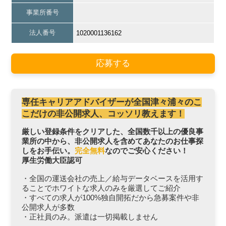
事業所番号
法人番号
1020001136162
応募する
専任キャリアアドバイザーが全国津々浦々のこ
こだけの非公開求人、コッソリ教えます！
厳しい登録条件をクリアした、全国数千以上の優良事
業所の中から、非公開求人を含めてあなたのお仕事探
しをお手伝い。
完全無料
なのでご安心ください！
厚生労働大臣認可
・全国の運送会社の売上／給与データベースを活用す
ることでホワイトな求人のみを厳選してご紹介
・すべての求人が100%独自開拓だから急募案件や非
公開求人が多数
・正社員のみ。派遣は一切掲載しません