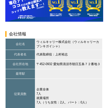
会社情報
ウィルキャリー株式会社（ウィルキャリーカ
会社名
ブシキガイシャ）
代表者名
代表取締役：上村裕志
会社所在地
〒452-0932 愛知県清須市朝日五条７２番地３
最寄駅
企業全体
7人
従業員数
就業場所
7人（うち女性：2人、パート：0人）