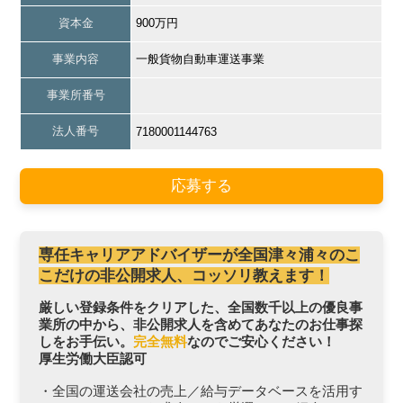
資本金
900万円
事業内容
一般貨物自動車運送事業
事業所番号
法人番号
7180001144763
応募する
専任キャリアアドバイザーが全国津々浦々のこ
こだけの非公開求人、コッソリ教えます！
厳しい登録条件をクリアした、全国数千以上の優良事
業所の中から、非公開求人を含めてあなたのお仕事探
しをお手伝い。
完全無料
なのでご安心ください！
厚生労働大臣認可
・全国の運送会社の売上／給与データベースを活用す