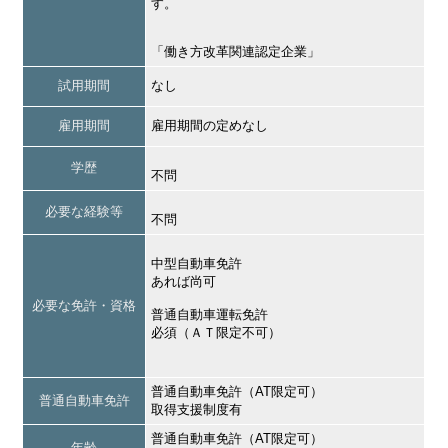
す。
「働き方改革関連認定企業」
試用期間
なし
雇用期間
雇用期間の定めなし
学歴
不問
必要な経験等
不問
中型自動車免許
あれば尚可
必要な免許・資格
普通自動車運転免許
必須（ＡＴ限定不可）
普通自動車免許（AT限定可）
普通自動車免許
取得支援制度有
普通自動車免許（AT限定可）
年齢