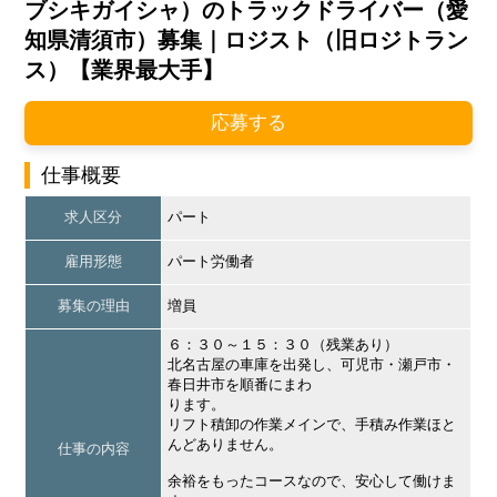
ブシキガイシャ）のトラックドライバー（愛
知県清須市）募集｜ロジスト（旧ロジトラン
ス）【業界最大手】
応募する
仕事概要
求人区分
パート
雇用形態
パート労働者
募集の理由
増員
６：３０～１５：３０（残業あり）
北名古屋の車庫を出発し、可児市・瀬戸市・
春日井市を順番にまわ
ります。
リフト積卸の作業メインで、手積み作業ほと
んどありません。
仕事の内容
余裕をもったコースなので、安心して働けま