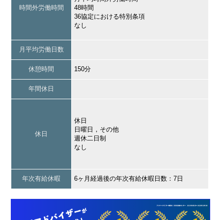
時間外労働時間
48時間
36協定における特別条項
なし
月平均労働日数
休憩時間
150分
年間休日
休日
日曜日，その他
休日
週休二日制
なし
年次有給休暇
6ヶ月経過後の年次有給休暇日数：7日