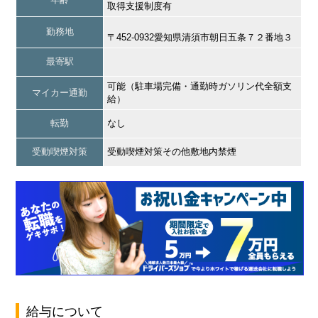
取得支援制度有
勤務地
〒452-0932愛知県清須市朝日五条７２番地３
最寄駅
可能（駐車場完備・通勤時ガソリン代全額支
マイカー通勤
給）
転勤
なし
受動喫煙対策
受動喫煙対策その他敷地内禁煙
給与について