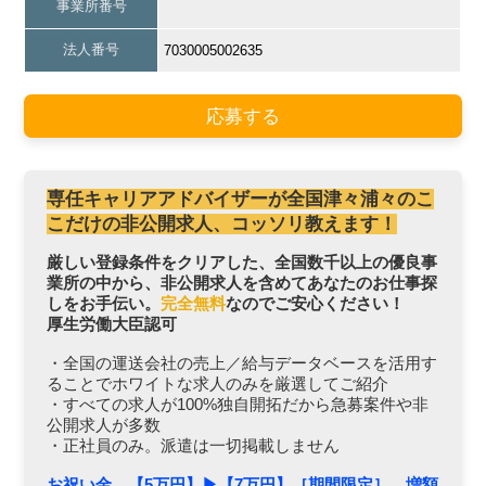
事業所番号
法人番号
7030005002635
応募する
専任キャリアアドバイザーが全国津々浦々のこ
こだけの非公開求人、コッソリ教えます！
厳しい登録条件をクリアした、全国数千以上の優良事
業所の中から、非公開求人を含めてあなたのお仕事探
しをお手伝い。
完全無料
なのでご安心ください！
厚生労働大臣認可
・全国の運送会社の売上／給与データベースを活用す
ることでホワイトな求人のみを厳選してご紹介
・すべての求人が100%独自開拓だから急募案件や非
公開求人が多数
・正社員のみ。派遣は一切掲載しません
お祝い金 【5万円】▶︎【7万円】［期間限定］ 増額