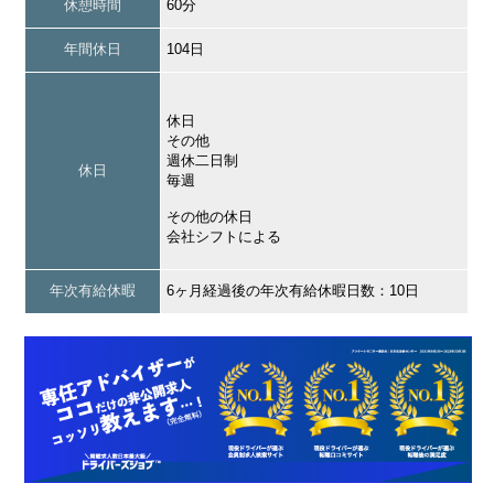
休憩時間
60分
年間休日
104日
休日
その他
週休二日制
休日
毎週
その他の休日
会社シフトによる
年次有給休暇
6ヶ月経過後の年次有給休暇日数：10日