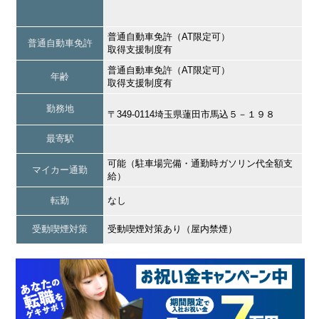
普通自動車免許（AT限定可）
普通自動車免許
取得支援制度有
普通自動車免許（AT限定可）
年齢
取得支援制度有
勤務地
〒349-0114埼玉県蓮田市馬込５－１９８
最寄駅
可能（駐車場完備・通勤時ガソリン代全額支
マイカー通勤
給）
転勤
なし
受動喫煙対策
受動喫煙対策あり（屋内禁煙）