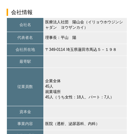
会社情報
医療法人社団 陽山会（イリョウホウジンシ
会社名
ャダン ヨウザンカイ）
代表者名
理事長：平山 陽
会社所在地
〒349-0114 埼玉県蓮田市馬込５－１９８
最寄駅
企業全体
45人
従業員数
就業場所
45人（うち女性：18人、パート：7人）
資本金
事業内容
医院（透析、泌尿器科、内科）