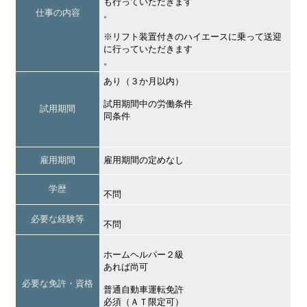
も行っていただきます
仕事の内容
。
※リフト装置付きのハイエースに乗って送迎
に行っていただきます
。
あり（３か月以内）
試用期間中の労働条件
試用期間
同条件
雇用期間
雇用期間の定めなし
学歴
不問
必要な経験等
不問
ホームヘルパー２級
あれば尚可
必要な免許・資格
普通自動車運転免許
必須（ＡＴ限定可）