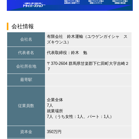
会社情報
有限会社 鈴木運輸（ユウゲンガイシャ ス
会社名
ズキウンユ）
代表者名
代表取締役：鈴木 勉
〒370-2604 群馬県甘楽郡下仁田町大字吉崎２
会社所在地
７
最寄駅
企業全体
7人
従業員数
就業場所
7人（うち女性：1人、パート：1人）
資本金
350万円