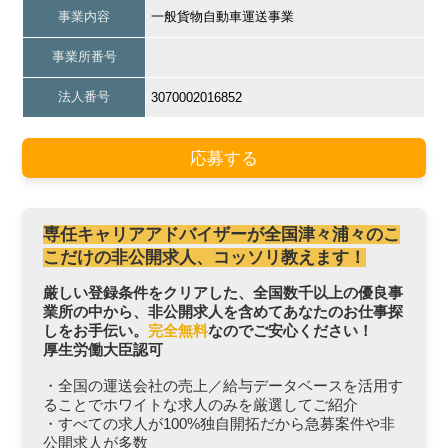
事業内容
一般貨物自動車運送事業
事業所番号
法人番号
3070002016852
応募する
専任キャリアアドバイザーが全国津々浦々のこ
こだけの非公開求人、コッソリ教えます！
厳しい登録条件をクリアした、全国数千以上の優良事
業所の中から、非公開求人を含めてあなたのお仕事探
しをお手伝い。
完全無料
なのでご安心ください！
厚生労働大臣認可
・全国の運送会社の売上／給与データベースを活用す
ることでホワイトな求人のみを厳選してご紹介
・すべての求人が100%独自開拓だから急募案件や非
公開求人が多数