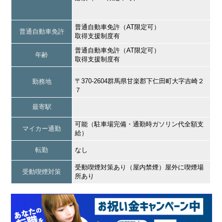
普通自動車免許（AT限定可）
普通自動車免許
取得支援制度有
普通自動車免許（AT限定可）
年齢
取得支援制度有
〒370-2604群馬県甘楽郡下仁田町大字吉崎２
勤務地
７
最寄駅
可能（駐車場完備・通勤時ガソリン代全額支
マイカー通勤
給）
転勤
なし
受動喫煙対策あり（屋内禁煙）屋外に喫煙場
受動喫煙対策
所あり