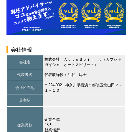
会社情報
株式会社 ＡｕｔｏＳｐｉｒｉｔ（カブシキ
会社名
ガイシャ オートスピリット）
代表者名
代表取締役：油谷 聡士
〒224-0021 神奈川県横浜市都筑区北山田２－
会社所在地
１－１０
最寄駅
企業全体
28人
従業員数
就業場所