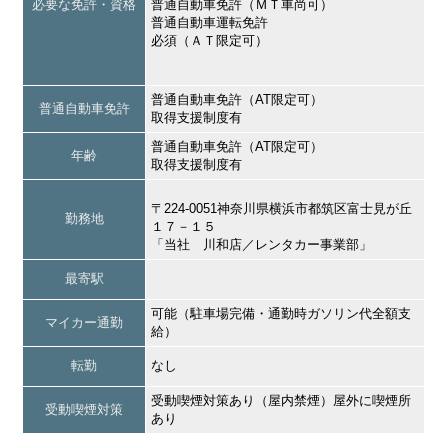
必要な免許・資格
普通自動車免許（ＭＴ車尚可）
普通自動車運転免許
必須（ＡＴ限定可）
普通自動車免許（AT限定可）
普通自動車免許
取得支援制度有
普通自動車免許（AT限定可）
年齢
取得支援制度有
〒224-0051神奈川県横浜市都筑区富士見が丘
勤務地
１７－１５
「当社 川和店／レンタカー事業部」
最寄駅
可能（駐車場完備・通勤時ガソリン代全額支
マイカー通勤
給）
転勤
なし
受動喫煙対策あり（屋内禁煙）屋外に喫煙所
受動喫煙対策
あり