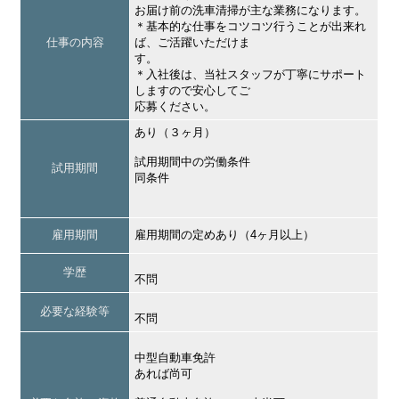
お届け前の洗車清掃が主な業務になります。
＊基本的な仕事をコツコツ行うことが出来れ
仕事の内容
ば、ご活躍いただけま
す。
＊入社後は、当社スタッフが丁寧にサポート
しますので安心してご
応募ください。
あり（３ヶ月）
試用期間中の労働条件
試用期間
同条件
雇用期間
雇用期間の定めあり（4ヶ月以上）
学歴
不問
必要な経験等
不問
中型自動車免許
あれば尚可