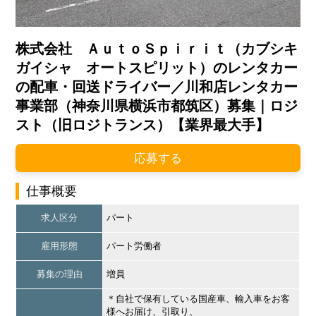
株式会社 ＡｕｔｏＳｐｉｒｉｔ（カブシキ
ガイシャ オートスピリット）のレンタカー
の配車・回送ドライバー／川和店レンタカー
事業部（神奈川県横浜市都筑区）募集｜ロジ
スト（旧ロジトランス）【業界最大手】
応募する
仕事概要
求人区分
パート
雇用形態
パート労働者
募集の理由
増員
＊自社で保有している国産車、輸入車をお客
様へお届け、引取り、