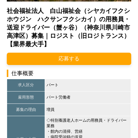
社会福祉法人 白山福祉会（シヤカイフクシ
ホウジン ハクサンフクシカイ）の用務員・
送迎ドライバー（蟹ヶ谷）（神奈川県川崎市
高津区）募集｜ロジスト（旧ロジトランス）
【業界最大手】
応募する
仕事概要
求人区分
パート
雇用形態
パート労働者
募集の理由
増員
◇特別養護老人ホームの用務員・ドライバー
業務
・館内の清掃、営繕
・病院受診時の送迎