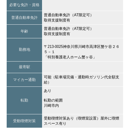
必要な免許・資格
普通自動車免許（AT限定可）
普通自動車免許
取得支援制度有
普通自動車免許（AT限定可）
年齢
取得支援制度有
〒213-0025神奈川県川崎市高津区蟹ケ谷２６
勤務地
５－１
「特別養護老人ホーム蟹ヶ谷」
最寄駅
可能（駐車場完備・通勤時ガソリン代全額支
マイカー通勤
給）
あり
転勤
転勤の範囲
川崎市内
受動喫煙対策あり（喫煙室設置）屋外に喫煙
受動喫煙対策
スペース有り