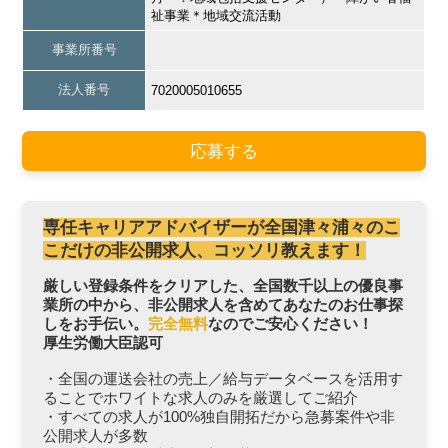
祉事業＊地域交流活動
事業所番号
法人番号
7020005010655
応募する
専任キャリアアドバイザーが全国津々浦々のこ
こだけの非公開求人、コッソリ教えます！
厳しい登録条件をクリアした、全国数千以上の優良事
業所の中から、非公開求人を含めてあなたのお仕事探
しをお手伝い。
完全無料
なのでご安心ください！
厚生労働大臣認可
・全国の運送会社の売上／給与データベースを活用す
ることでホワイトな求人のみを厳選してご紹介
・すべての求人が100%独自開拓だから急募案件や非
公開求人が多数