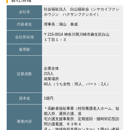
社会福祉法人 白山福祉会（シヤカイフクシ
会社名
ホウジン ハクサンフクシカイ）
代表者名
理事長：湖山 泰成
〒215-0014 神奈川県川崎市麻生区白山
会社所在地
１丁目１－３
最寄駅
企業全体
215人
従業員数
就業場所
60人（うち女性：35人、パート：2人）
資本金
1億円
＊高齢者福祉事業（特別養護老人ホーム、短
期入所、通所介護、居
宅介護支援事業所、定期巡回・随時対応型訪
事業内容
問介護看護、Ｒ３年４
月～：地域包括支援センター）＊障がい者福