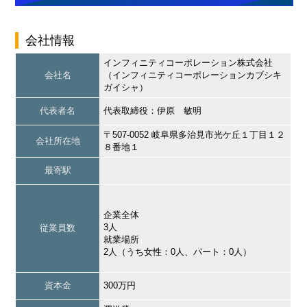
会社情報
インフィニティコーポレーション株式会社
会社名
（インフィニティコーポレーションカブシキ
ガイシャ）
代表者名
代表取締役：伊原 敏明
〒507-0052 岐阜県多治見市光ケ丘１丁目１２
会社所在地
８番地１
最寄駅
企業全体
3人
従業員数
就業場所
2人（うち女性：0人、パート：0人）
資本金
300万円