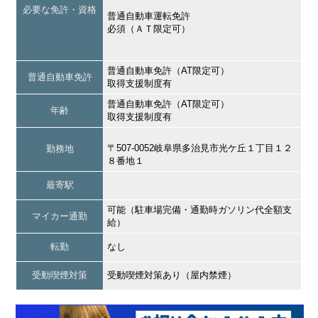
必要な免許・資格
普通自動車運転免許
必須（ＡＴ限定可）
普通自動車免許（AT限定可）
普通自動車免許
取得支援制度有
普通自動車免許（AT限定可）
年齢
取得支援制度有
〒507-0052岐阜県多治見市光ケ丘１丁目１２
勤務地
８番地１
最寄駅
可能（駐車場完備・通勤時ガソリン代全額支
マイカー通勤
給）
転勤
なし
受動喫煙対策
受動喫煙対策あり（屋内禁煙）