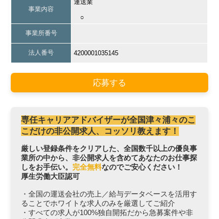
運送業
事業内容
○
事業所番号
法人番号
4200001035145
応募する
専任キャリアアドバイザーが全国津々浦々のこ
こだけの非公開求人、コッソリ教えます！
厳しい登録条件をクリアした、全国数千以上の優良事
業所の中から、非公開求人を含めてあなたのお仕事探
しをお手伝い。
完全無料
なのでご安心ください！
厚生労働大臣認可
・全国の運送会社の売上／給与データベースを活用す
ることでホワイトな求人のみを厳選してご紹介
・すべての求人が100%独自開拓だから急募案件や非