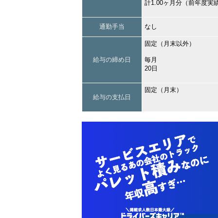
計1.00ヶ月分（前年度実
通勤手当
なし
固定（月末以外）
給与の締め日
毎月
20日
固定（月末）
給与の支払日