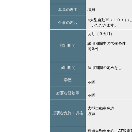
募集の理由
増員
○大型自動車（１０ｔ）
仕事の内容
いただきます。
あり（３カ月）
試用期間中の労働条件
試用期間
同条件
雇用期間
雇用期間の定めなし
学歴
不問
必要な経験等
不問
大型自動車免許
必要な免許・資格
必須
普通自動車免許（AT限定