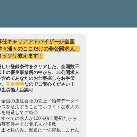
専任キャリアアドバイザーが全国
津々浦々のここだけの非公開求人、
コッソリ教えます！
厳しい登録条件をクリアした、全国数千
以上の優良事業所の中から、非公開求人
を含めてあなたのお仕事探しをお手伝
い。
完全無料
なのでご安心ください！
厚生労働大臣認可
・全国の運送会社の売上／給与データベ
ースを活用することでホワイトな求人の
みを厳選してご紹介
・すべての求人が100%独自開拓だから
急募案件や非公開求人が多数
・正社員のみ。派遣は一切掲載しません