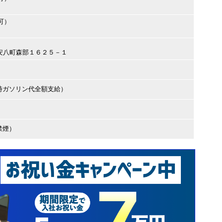
可）
八郡安八町森部１６２５－１
時ガソリン代全額支給）
禁煙）