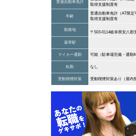
普通自動車免許
取得支援制度有
普通自動車免許（AT限定
年齢
取得支援制度有
勤務地
〒503-0114岐阜県安
最寄駅
マイカー通勤
可能（駐車場完備・通勤
転勤
なし
受動喫煙対策
受動喫煙対策あり（屋内