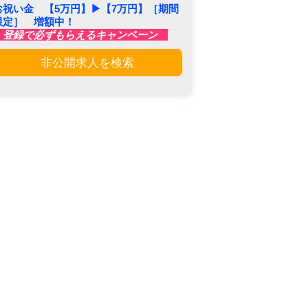
お祝い金 【5万円】▶︎【7万円】［期間
限定］ 増額中！
登録で必ずもらえるキャンペーン
非公開求人を検索