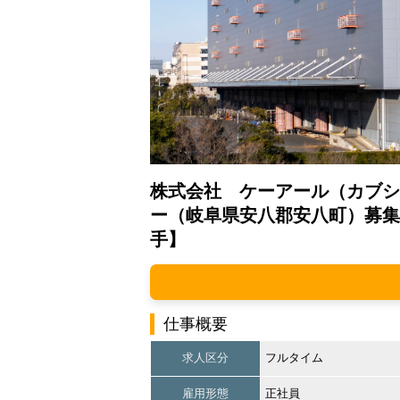
株式会社 ケーアール（カブシ
ー（岐阜県安八郡安八町）募集
手】
仕事概要
求人区分
フルタイム
雇用形態
正社員