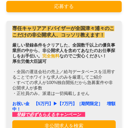
応募する
専任キャリアアドバイザーが全国津々浦々のこ
こだけの非公開求人、コッソリ教えます！
厳しい登録条件をクリアした、全国数千以上の優良事
業所の中から、非公開求人を含めてあなたのお仕事探
しをお手伝い。
完全無料
なのでご安心ください！
厚生労働大臣認可
・全国の運送会社の売上／給与データベースを活用す
ることでホワイトな求人のみを厳選してご紹介
・すべての求人が100%独自開拓だから急募案件や非
公開求人が多数
・正社員のみ。派遣は一切掲載しません
お祝い金 【5万円】▶︎【7万円】［期間限定］ 増額
中！
登録で必ずもらえるキャンペーン
非公開求人を検索