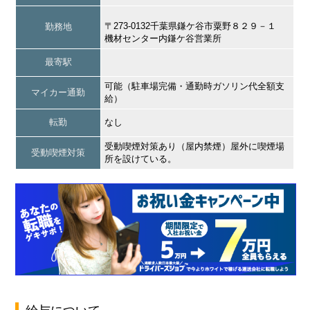
〒273-0132千葉県鎌ケ谷市粟野８２９－１
勤務地
機材センター内鎌ケ谷営業所
最寄駅
可能（駐車場完備・通勤時ガソリン代全額支
マイカー通勤
給）
転勤
なし
受動喫煙対策あり（屋内禁煙）屋外に喫煙場
受動喫煙対策
所を設けている。