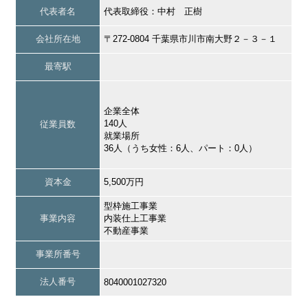
代表者名
代表取締役：中村 正樹
会社所在地
〒272-0804 千葉県市川市南大野２－３－１
最寄駅
企業全体
140人
従業員数
就業場所
36人（うち女性：6人、パート：0人）
資本金
5,500万円
型枠施工事業
事業内容
内装仕上工事業
不動産事業
事業所番号
法人番号
8040001027320