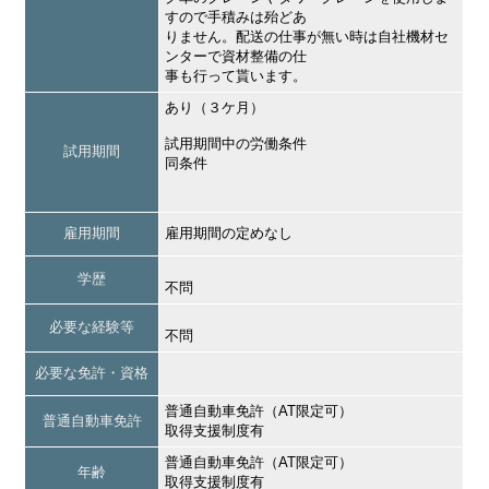
すので手積みは殆どあ
りません。配送の仕事が無い時は自社機材セ
ンターで資材整備の仕
事も行って貰います。
あり（３ケ月）
試用期間中の労働条件
試用期間
同条件
雇用期間
雇用期間の定めなし
学歴
不問
必要な経験等
不問
必要な免許・資格
普通自動車免許（AT限定可）
普通自動車免許
取得支援制度有
普通自動車免許（AT限定可）
年齢
取得支援制度有