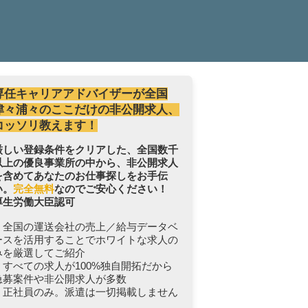
専任キャリアアドバイザーが全国
津々浦々のここだけの非公開求人、
コッソリ教えます！
厳しい登録条件をクリアした、全国数千
以上の優良事業所の中から、非公開求人
を含めてあなたのお仕事探しをお手伝
い。
完全無料
なのでご安心ください！
厚生労働大臣認可
・全国の運送会社の売上／給与データベ
ースを活用することでホワイトな求人の
みを厳選してご紹介
・すべての求人が100%独自開拓だから
急募案件や非公開求人が多数
・正社員のみ。派遣は一切掲載しません