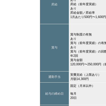
昇給（前年度実績）
昇給
あり
昇給金額／昇給率
1月あたり500円〜1,60
賞与制度の有無
あり
賞与（前年度実績）の有
あり
賞与
賞与（前年度実績）の回
年2回
賞与金額
120,000円〜250,000
実費支給（上限あり）
通勤手当
月額14,300円
固定（月末以外）
給与の締め日
毎月
20日