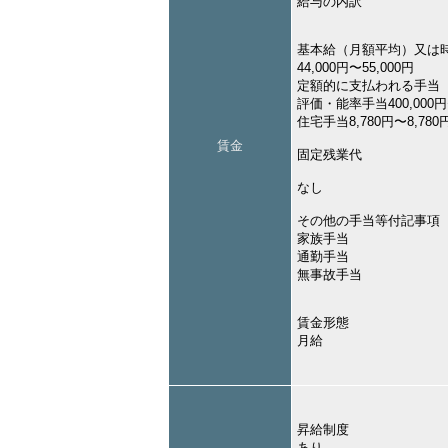
給与の内訳
基本給（月額平均）又は
44,000円〜55,000円
定額的に支払われる手当
評価・能率手当400,000円〜
住宅手当8,780円〜8,780
賃金
固定残業代
なし
その他の手当等付記事項
家族手当
通勤手当
無事故手当
賃金形態
月給
昇給制度
あり