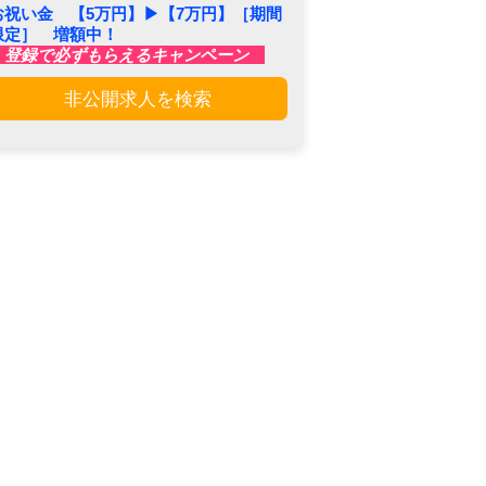
お祝い金 【5万円】▶︎【7万円】［期間
限定］ 増額中！
登録で必ずもらえるキャンペーン
非公開求人を検索