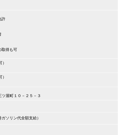
免許
者
の取得も可
可）
可）
前市三ツ屋町１０－２５－３
時ガソリン代全額支給）