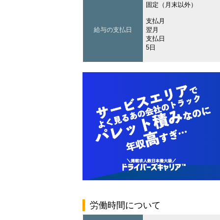
固定（月末以外）
支払月
給与の支払日
翌月
支払日
5日
労働時間について