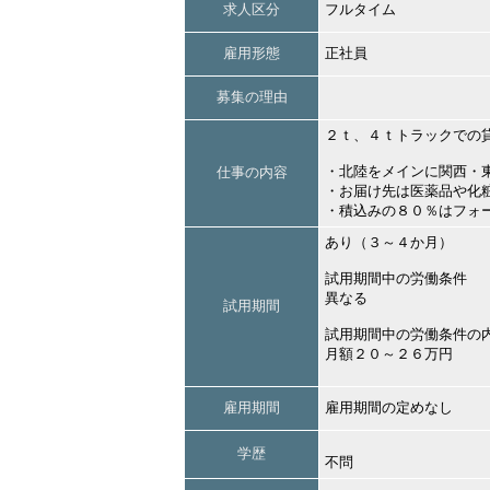
求人区分
フルタイム
雇用形態
正社員
募集の理由
２ｔ、４ｔトラックでの
・北陸をメインに関西・
仕事の内容
・お届け先は医薬品や化
・積込みの８０％はフォ
あり（３～４か月）
試用期間中の労働条件
異なる
試用期間
試用期間中の労働条件の
月額２０～２６万円
雇用期間
雇用期間の定めなし
学歴
不問