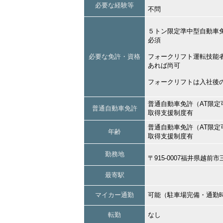
必要な経験等
不問
５トン限定準中型自動車
必須
必要な免許・資格
フォークリフト運転技能
あれば尚可
フォークリフトは入社後
普通自動車免許（AT限定
普通自動車免許
取得支援制度有
普通自動車免許（AT限定
年齢
取得支援制度有
勤務地
〒915-0007福井県越
最寄駅
マイカー通勤
可能（駐車場完備・通勤
転勤
なし