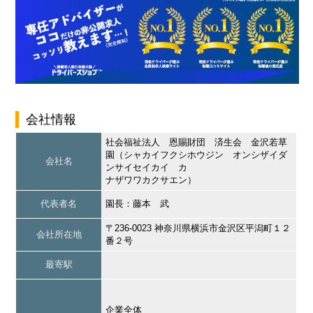
会社情報
社会福祉法人 恩賜財団 済生会 金沢若草
園（シャカイフクシホウジン オンシザイダ
会社名
ンサイセイカイ カ
ナザワワカクサエン）
代表者名
園長：藤本 武
〒236-0023 神奈川県横浜市金沢区平潟町１２
会社所在地
番２号
最寄駅
企業全体