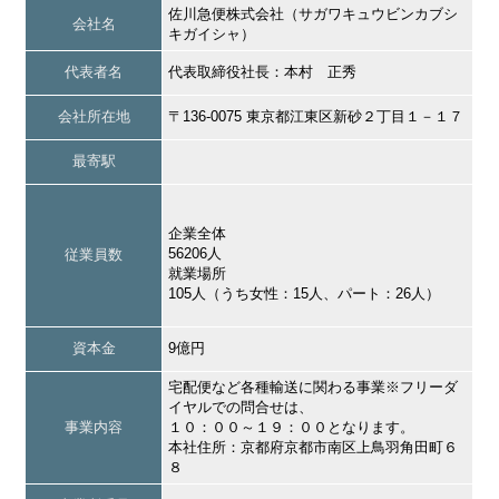
佐川急便株式会社（サガワキュウビンカブシ
会社名
キガイシャ）
代表者名
代表取締役社長：本村 正秀
会社所在地
〒136-0075 東京都江東区新砂２丁目１－１７
最寄駅
企業全体
56206人
従業員数
就業場所
105人（うち女性：15人、パート：26人）
資本金
9億円
宅配便など各種輸送に関わる事業※フリーダ
イヤルでの問合せは、
事業内容
１０：００～１９：００となります。
本社住所：京都府京都市南区上鳥羽角田町６
８