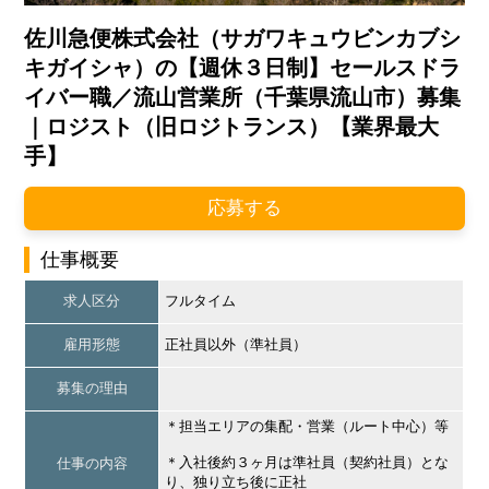
佐川急便株式会社（サガワキュウビンカブシ
キガイシャ）の【週休３日制】セールスドラ
イバー職／流山営業所（千葉県流山市）募集
｜ロジスト（旧ロジトランス）【業界最大
手】
応募する
仕事概要
求人区分
フルタイム
雇用形態
正社員以外（準社員）
募集の理由
＊担当エリアの集配・営業（ルート中心）等
＊入社後約３ヶ月は準社員（契約社員）とな
仕事の内容
り、独り立ち後に正社