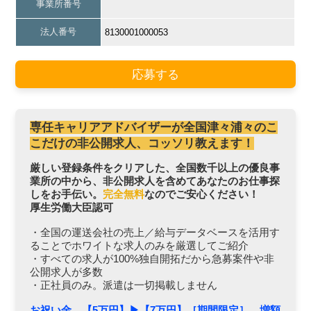
事業所番号
法人番号
8130001000053
応募する
専任キャリアアドバイザーが全国津々浦々のこ
こだけの非公開求人、コッソリ教えます！
厳しい登録条件をクリアした、全国数千以上の優良事
業所の中から、非公開求人を含めてあなたのお仕事探
しをお手伝い。
完全無料
なのでご安心ください！
厚生労働大臣認可
・全国の運送会社の売上／給与データベースを活用す
ることでホワイトな求人のみを厳選してご紹介
・すべての求人が100%独自開拓だから急募案件や非
公開求人が多数
・正社員のみ。派遣は一切掲載しません
お祝い金 【5万円】▶︎【7万円】［期間限定］ 増額