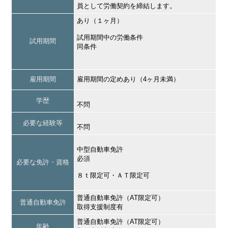
員として労働契約を締結します。
あり（１ヶ月）
試用期間中の労働条件
試用期間
同条件
雇用期間
雇用期間の定めあり（4ヶ月未満）
学歴
不問
必要な経験等
不問
中型自動車免許
必須
必要な免許・資格
８ｔ限定可・ＡＴ限定可
普通自動車免許（AT限定可）
普通自動車免許
取得支援制度有
普通自動車免許（AT限定可）
年齢