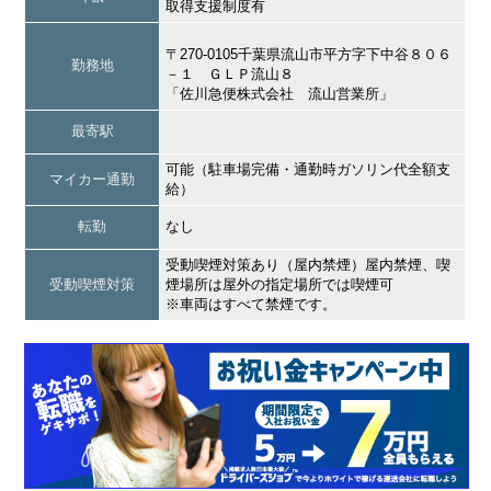
取得支援制度有
〒270-0105千葉県流山市平方字下中谷８０６
勤務地
－１ ＧＬＰ流山８
「佐川急便株式会社 流山営業所」
最寄駅
可能（駐車場完備・通勤時ガソリン代全額支
マイカー通勤
給）
転勤
なし
受動喫煙対策あり（屋内禁煙）屋内禁煙、喫
受動喫煙対策
煙場所は屋外の指定場所では喫煙可
※車両はすべて禁煙です。