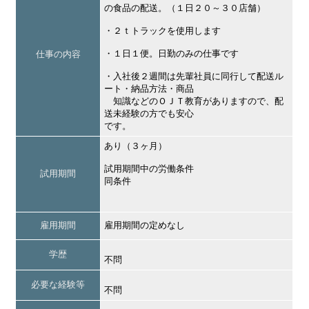
の食品の配送。（１日２０～３０店舗）
・２ｔトラックを使用します
・１日１便。日勤のみの仕事です
仕事の内容
・入社後２週間は先輩社員に同行して配送ル
ート・納品方法・商品
知識などのＯＪＴ教育がありますので、配
送未経験の方でも安心
です。
あり（３ヶ月）
試用期間中の労働条件
試用期間
同条件
雇用期間
雇用期間の定めなし
学歴
不問
必要な経験等
不問