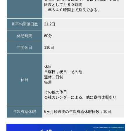
限度として月８０時間
、年６４０時間まで延長できる。
月平均労働日数
21.2日
休憩時間
60分
年間休日
110日
休日
日曜日，祝日，その他
週休二日制
休日
毎週
その他の休日
会社カレンダーによる。他に慶弔休暇あり
年次有給休暇
6ヶ月経過後の年次有給休暇日数：10日