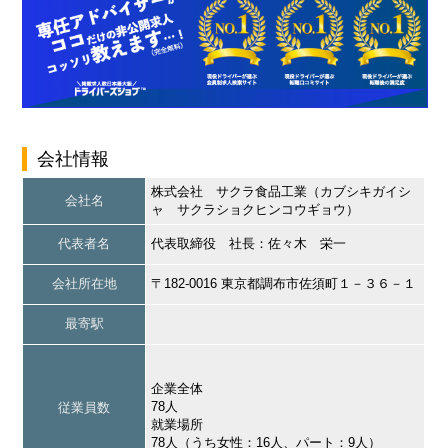
会社情報
株式会社 サクラ食品工業（カブシキガイシ
会社名
ャ サクラショクヒンコウギョウ）
代表者名
代表取締役 社長：佐々木 栄一
会社所在地
〒182-0016 東京都調布市佐須町１－３６－１
最寄駅
企業全体
78人
従業員数
就業場所
78人（うち女性：16人、パート：9人）