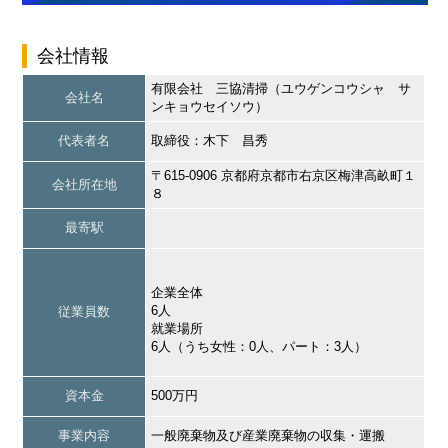
会社情報
有限会社 三協清掃（ユウゲンコウシャ サ
会社名
ンキョウセイソウ）
代表者名
取締役：木下 昌秀
〒615-0906 京都府京都市右京区梅津高畝町１
会社所在地
８
最寄駅
企業全体
6人
従業員数
就業場所
6人（うち女性：0人、パート：3人）
資本金
500万円
事業内容
一般廃棄物及び産業廃棄物の収集・運搬