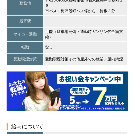
〒615-0906京都府京都市右京区梅津高畝町１
勤務地
８
市バス・梅津段町バス停から 徒歩３分
最寄駅
可能（駐車場完備・通勤時ガソリン代全額支
マイカー通勤
給）
転勤
なし
受動喫煙対策
受動喫煙対策その他屋外での就業／屋内禁煙
給与について