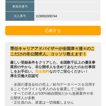
事業所番号
法人番号
1130002000744
応募する
専任キャリアアドバイザーが全国津々浦々のこ
こだけの非公開求人、コッソリ教えます！
厳しい登録条件をクリアした、全国数千以上の優良事
業所の中から、非公開求人を含めてあなたのお仕事探
しをお手伝い。
完全無料
なのでご安心ください！
厚生労働大臣認可
・全国の運送会社の売上／給与データベースを活用す
ることでホワイトな求人のみを厳選してご紹介
・すべての求人が100%独自開拓だから急募案件や非
公開求人が多数
・正社員のみ。派遣は一切掲載しません