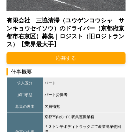
有限会社 三協清掃（ユウゲンコウシャ サ
ンキョウセイソウ）のドライバー（京都府京
都市右京区）募集｜ロジスト（旧ロジトラン
ス）【業界最大手】
応募する
仕事概要
求人区分
パート
雇用形態
パート労働者
募集の理由
欠員補充
京都市内のゴミ収集運搬業務
＊３トン平ボディトラックにて産業廃棄物回
仕事の内容
収。