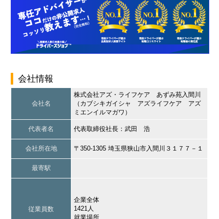
会社情報
株式会社アズ・ライフケア あずみ苑入間川
会社名
（カブシキガイシャ アズライフケア アズ
ミエンイルマガワ）
代表者名
代表取締役社長：武田 浩
会社所在地
〒350-1305 埼玉県狭山市入間川３１７７－１
最寄駅
企業全体
1421人
従業員数
就業場所