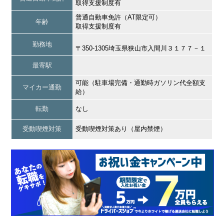
取得支援制度有
普通自動車免許（AT限定可）
年齢
取得支援制度有
勤務地
〒350-1305埼玉県狭山市入間川３１７７－１
最寄駅
可能（駐車場完備・通勤時ガソリン代全額支
マイカー通勤
給）
転勤
なし
受動喫煙対策
受動喫煙対策あり（屋内禁煙）