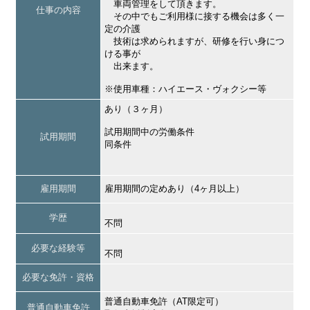
車両管理をして頂きます。
仕事の内容
その中でもご利用様に接する機会は多く一
定の介護
技術は求められますが、研修を行い身につ
ける事が
出来ます。
※使用車種：ハイエース・ヴォクシー等
あり（３ヶ月）
試用期間中の労働条件
試用期間
同条件
雇用期間
雇用期間の定めあり（4ヶ月以上）
学歴
不問
必要な経験等
不問
必要な免許・資格
普通自動車免許（AT限定可）
普通自動車免許