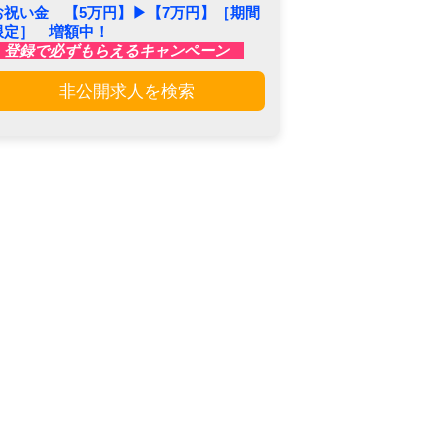
お祝い金 【5万円】▶︎【7万円】［期間
限定］ 増額中！
登録で必ずもらえるキャンペーン
非公開求人を検索