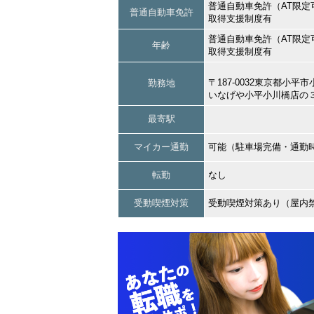
普通自動車免許（AT限定
普通自動車免許
取得支援制度有
普通自動車免許（AT限定
年齢
取得支援制度有
〒187-0032東京都
勤務地
いなげや小平小川橋店の
最寄駅
マイカー通勤
可能（駐車場完備・通勤
転勤
なし
受動喫煙対策
受動喫煙対策あり（屋内