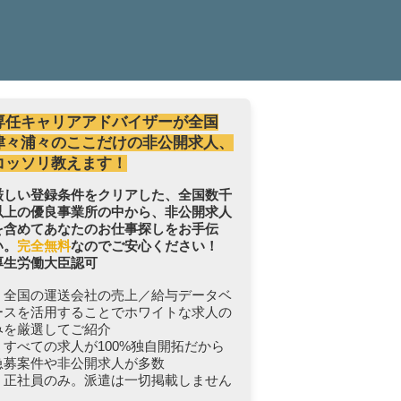
専任キャリアアドバイザーが全国
津々浦々のここだけの非公開求人、
コッソリ教えます！
厳しい登録条件をクリアした、全国数千
以上の優良事業所の中から、非公開求人
を含めてあなたのお仕事探しをお手伝
い。
完全無料
なのでご安心ください！
厚生労働大臣認可
・全国の運送会社の売上／給与データベ
ースを活用することでホワイトな求人の
みを厳選してご紹介
・すべての求人が100%独自開拓だから
急募案件や非公開求人が多数
・正社員のみ。派遣は一切掲載しません