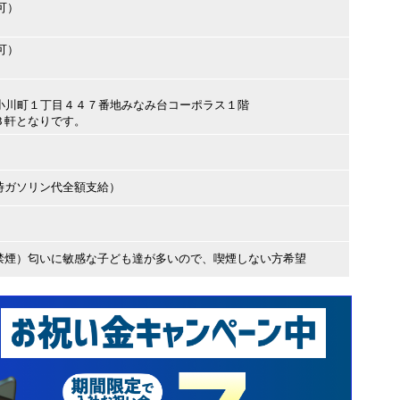
可）
可）
小平市小川町１丁目４４７番地みなみ台コーポラス１階
３軒となりです。
時ガソリン代全額支給）
禁煙）匂いに敏感な子ども達が多いので、喫煙しない方希望