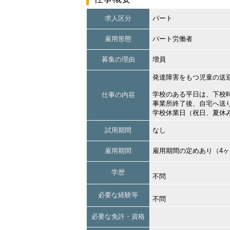
求人区分
パート
雇用形態
パート労働者
募集の理由
増員
発達障害をもつ児童の送
学校のある平日は、下校
仕事の内容
事業所終了後、自宅へ送
学校休業日（祝日、夏休
試用期間
なし
雇用期間
雇用期間の定めあり（4
学歴
不問
必要な経験等
不問
必要な免許・資格