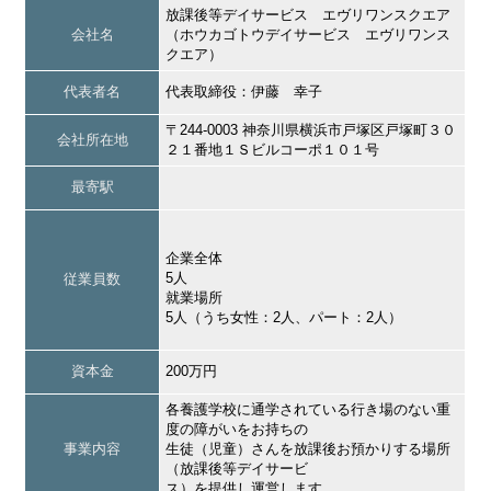
放課後等デイサービス エヴリワンスクエア
会社名
（ホウカゴトウデイサービス エヴリワンス
クエア）
代表者名
代表取締役：伊藤 幸子
〒244-0003 神奈川県横浜市戸塚区戸塚町３０
会社所在地
２１番地１Ｓビルコーポ１０１号
最寄駅
企業全体
5人
従業員数
就業場所
5人（うち女性：2人、パート：2人）
資本金
200万円
各養護学校に通学されている行き場のない重
度の障がいをお持ちの
事業内容
生徒（児童）さんを放課後お預かりする場所
（放課後等デイサービ
ス）を提供し運営します。