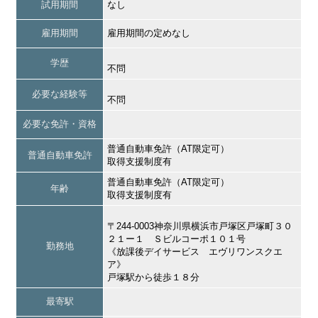
試用期間
なし
雇用期間
雇用期間の定めなし
学歴
不問
必要な経験等
不問
必要な免許・資格
普通自動車免許（AT限定可）
普通自動車免許
取得支援制度有
普通自動車免許（AT限定可）
年齢
取得支援制度有
〒244-0003神奈川県横浜市戸塚区戸塚町３０
２１ー１ Ｓビルコーポ１０１号
勤務地
《放課後デイサービス エヴリワンスクエ
ア》
戸塚駅から徒歩１８分
最寄駅