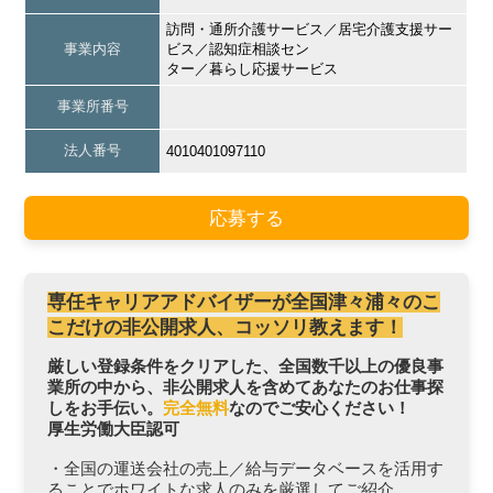
訪問・通所介護サービス／居宅介護支援サー
事業内容
ビス／認知症相談セン
ター／暮らし応援サービス
事業所番号
法人番号
4010401097110
応募する
専任キャリアアドバイザーが全国津々浦々のこ
こだけの非公開求人、コッソリ教えます！
厳しい登録条件をクリアした、全国数千以上の優良事
業所の中から、非公開求人を含めてあなたのお仕事探
しをお手伝い。
完全無料
なのでご安心ください！
厚生労働大臣認可
・全国の運送会社の売上／給与データベースを活用す
ることでホワイトな求人のみを厳選してご紹介