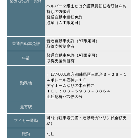
必要な免許・資格
ヘルパー２級または介護職員初任者研修をお
持ちの方優遇
普通自動車運転免許
必須（ＡＴ限定可）
普通自動車免許（AT限定可）
普通自動車免許
取得支援制度有
普通自動車免許（AT限定可）
年齢
取得支援制度有
〒177-0031東京都練馬区三原台３－２６－１
４ポレール石神井１Ｆ
勤務地
デイホームゆりの木石神井
ＴＥＬ：０３－５９３３－３８６４
比丘尼橋バス停３分
最寄駅
可能（駐車場完備・通勤時ガソリン代全額支
マイカー通勤
給）
転勤
なし