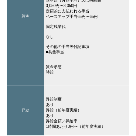
基本給（月額平均）又は時間額
3,050円〜3,050円
定額的に支払われる手当
賃金
ベースアップ手当65円〜65円
固定残業代
なし
その他の手当等付記事項
■共働手当
賃金形態
時給
昇給制度
あり
昇給（前年度実績）
昇給
あり
昇給金額／昇給率
1時間あたり0円〜（前年度実績）