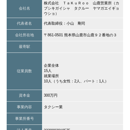
株式会社 ＴａＫｕＲｏｏ 山鹿営業所（カ
会社名
ブシキガイシャ タクルー ヤマガエイギョ
ウショ）
代表者名
代表取締役：小山 剛司
会社所在地
〒861-0501 熊本県山鹿市山鹿９２番地の３
最寄駅
企業全体
15人
従業員数
就業場所
10人（うち女性：2人、パート：1人）
資本金
300万円
事業内容
タクシー業
事業所番号