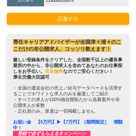
法人番号
2330002018575
応募する
専任キャリアアドバイザーが全国津々浦々のこ
こだけの非公開求人、コッソリ教えます！
厳しい登録条件をクリアした、全国数千以上の優良事
業所の中から、非公開求人を含めてあなたのお仕事探
しをお手伝い。
完全無料
なのでご安心ください！
厚生労働大臣認可
・全国の運送会社の売上／給与データベースを活用す
ることでホワイトな求人のみを厳選してご紹介
・すべての求人が100%独自開拓だから急募案件や非
公開求人が多数
・正社員のみ。派遣は一切掲載しません
お祝い金 【5万円】▶︎【7万円】［期間限定］ 増額
中！
登録で必ずもらえるキャンペーン