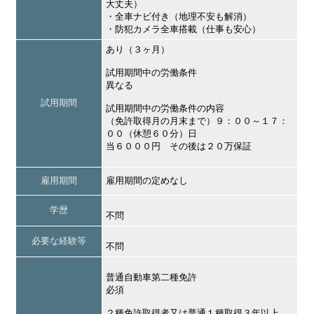
大丈夫）
・全車ナビ付き（地理不安も解消）
・防犯カメラ全車搭載（仕事も安心）
あり（３ヶ月）
試用期間中の労働条件
異なる
試用期間
試用期間中の労働条件の内容
（免許取得月の月末まで）９：００～１７：
００（休憩６０分）日
当６０００円 その後は２０万保証
雇用期間
雇用期間の定めなし
学歴
不問
必要な経験等
不問
普通自動車第二種免許
必須
２種免許取得者又は普通１種取得３年以上