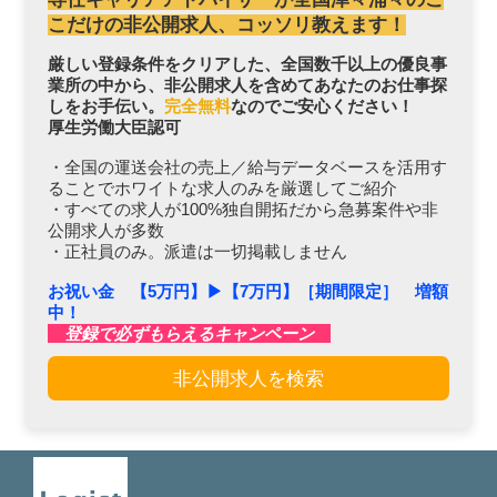
こだけの非公開求人、コッソリ教えます！
厳しい登録条件をクリアした、全国数千以上の優良事
業所の中から、非公開求人を含めてあなたのお仕事探
しをお手伝い。
完全無料
なのでご安心ください！
厚生労働大臣認可
・全国の運送会社の売上／給与データベースを活用す
ることでホワイトな求人のみを厳選してご紹介
・すべての求人が100%独自開拓だから急募案件や非
公開求人が多数
・正社員のみ。派遣は一切掲載しません
お祝い金 【5万円】▶︎【7万円】［期間限定］ 増額
中！
登録で必ずもらえるキャンペーン
非公開求人を検索