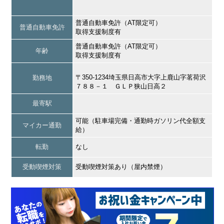
普通自動車免許（AT限定可）
普通自動車免許
取得支援制度有
普通自動車免許（AT限定可）
年齢
取得支援制度有
〒350-1234埼玉県日高市大字上鹿山字茗荷沢
勤務地
７８８－１ ＧＬＰ狭山日高２
最寄駅
可能（駐車場完備・通勤時ガソリン代全額支
マイカー通勤
給）
転勤
なし
受動喫煙対策
受動喫煙対策あり（屋内禁煙）