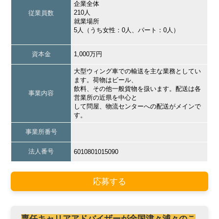
企業全体
210人
従業員数
就業場所
5人（うち女性：0人、パート：0人）
資本金
1,000万円
大型ウィング車での輸送を主な業務としてい
ます。荷物はビール、
飲料、その他一般貨物を扱います。配送は各
事業内容
営業所の近県を中心と
して問屋、物流センターへの配送がメインで
す。
事業所番号
法人番号
6010801015090
応募する
専任キャリアアドバイザーが全国津々浦々のこ