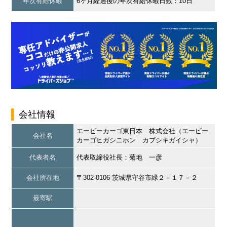
年次有給休暇
6ヶ月経過後の年次有給休暇日数：10日
会社情報
エービーカーゴ東日本 株式会社（エービー
会社名
カーゴヒガシニホン カブシキガイシャ）
代表者名
代表取締役社長：菊地 一彦
会社所在地
〒302-0106 茨城県守谷市緑２－１７－２
最寄駅