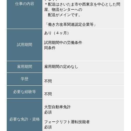
仕事の内容
＊配送はさいたま市や西東京を中心とした問
屋、物流センターへの
配送がメインです。
「働き方改革関連認定企業等」
あり（４ヶ月）
試用期間中の労働条件
試用期間
同条件
雇用期間
雇用期間の定めなし
学歴
不問
必要な経験等
不問
大型自動車免許
必須
必要な免許・資格
フォークリフト運転技能者
必須