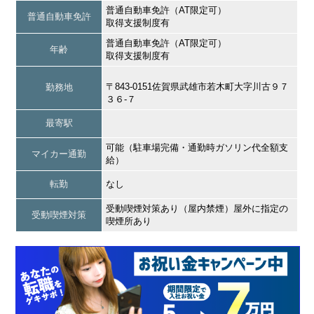
普通自動車免許（AT限定可）
普通自動車免許
取得支援制度有
普通自動車免許（AT限定可）
年齢
取得支援制度有
〒843-0151佐賀県武雄市若木町大字川古９７
勤務地
３６‐７
最寄駅
可能（駐車場完備・通勤時ガソリン代全額支
マイカー通勤
給）
転勤
なし
受動喫煙対策あり（屋内禁煙）屋外に指定の
受動喫煙対策
喫煙所あり