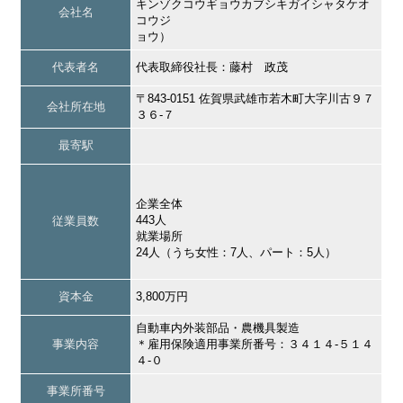
キンゾクコウギョウカブシキガイシャタケオ
会社名
コウジ
ョウ）
代表者名
代表取締役社長：藤村 政茂
〒843-0151 佐賀県武雄市若木町大字川古９７
会社所在地
３６‐７
最寄駅
企業全体
443人
従業員数
就業場所
24人（うち女性：7人、パート：5人）
資本金
3,800万円
自動車内外装部品・農機具製造
事業内容
＊雇用保険適用事業所番号：３４１４‐５１４
４‐０
事業所番号