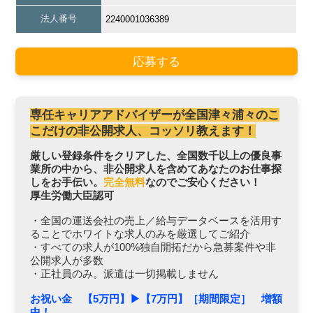
法人番号
2240001036389
応募する
専任キャリアアドバイザーが全国津々浦々のこ
こだけの非公開求人、コッソリ教えます！
厳しい登録条件をクリアした、全国数千以上の優良事
業所の中から、非公開求人を含めてあなたのお仕事探
しをお手伝い。
完全無料
なのでご安心ください！
厚生労働大臣認可
・全国の運送会社の売上／給与データベースを活用す
ることでホワイトな求人のみを厳選してご紹介
・すべての求人が100%独自開拓だから急募案件や非
公開求人が多数
・正社員のみ。派遣は一切掲載しません
お祝い金 【5万円】▶︎【7万円】［期間限定］ 増額
中！