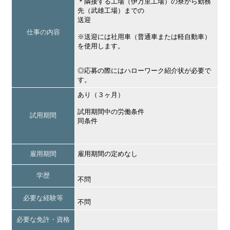
＊隣接する工場（伊万里工場）の寮から勤務
先（武雄工場）までの
送迎
仕事の内容
※送迎には社用車（普通車または軽自動車）
を使用します。
◎応募の際にはハローワーク紹介状が必要で
す。
あり（３ヶ月）
試用期間中の労働条件
試用期間
同条件
雇用期間
雇用期間の定めなし
学歴
不問
必要な経験等
不問
必要な免許・資格