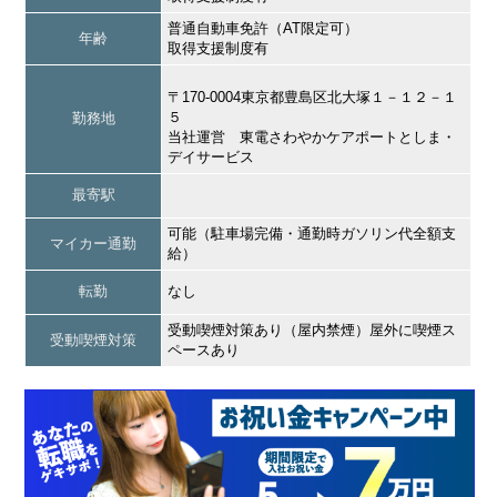
普通自動車免許（AT限定可）
年齢
取得支援制度有
〒170-0004東京都豊島区北大塚１－１２－１
５
勤務地
当社運営 東電さわやかケアポートとしま・
デイサービス
最寄駅
可能（駐車場完備・通勤時ガソリン代全額支
マイカー通勤
給）
転勤
なし
受動喫煙対策あり（屋内禁煙）屋外に喫煙ス
受動喫煙対策
ペースあり