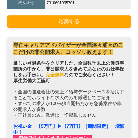
法人番号
7010601035701
応募する
専任キャリアアドバイザーが全国津々浦々のこ
こだけの非公開求人、コッソリ教えます！
厳しい登録条件をクリアした、全国数千以上の優良事
業所の中から、非公開求人を含めてあなたのお仕事探
しをお手伝い。
完全無料
なのでご安心ください！
厚生労働大臣認可
・全国の運送会社の売上／給与データベースを活用す
ることでホワイトな求人のみを厳選してご紹介
・すべての求人が100%独自開拓だから急募案件や非
公開求人が多数
・正社員のみ。派遣は一切掲載しません
お祝い金 【5万円】▶︎【7万円】［期間限定］ 増額
中！
登録で必ずもらえるキャンペーン