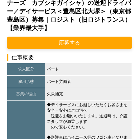
ナーズ カブシキガイシャ）の送迎ドライバ
ー／デイサービス＜豊島区北大塚＞（東京都
豊島区）募集｜ロジスト（旧ロジトランス）
【業界最大手】
応募する
仕事概要
求人区分
パート
雇用形態
パート労働者
募集の理由
欠員補充
◆デイサービスにお越しいただくお客さまを
安全・安心にご自宅へ
送迎をお願いいたします。送迎時は、介護
スタッフが添乗します
ので安心ください。
◆送迎車はハイエース等のワゴン車となりま