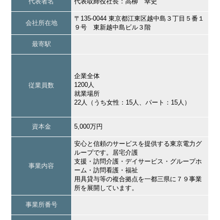
代表者名
代表取締役社長：高柳 幸史
〒135-0044 東京都江東区越中島３丁目５番１
会社所在地
９号 東新越中島ビル３階
最寄駅
企業全体
1200人
従業員数
就業場所
22人（うち女性：15人、パート：15人）
資本金
5,000万円
安心と信頼のサービスを提供する東京電力グ
ループです。居宅介護
支援・訪問介護・デイサービス・グループホ
事業内容
ーム・訪問看護・福祉
用具貸与等の複合拠点を一都三県に７９事業
所を展開しています。
事業所番号