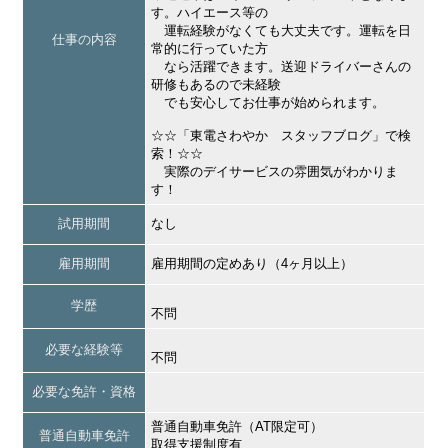
す。ハイエース等の
運転経験がなくても大丈夫です。運転を日
仕事の内容
常的に行っていた方
なら活躍できます。送迎ドライバーさんの
研修もあるので未経験
でも安心してお仕事が始められます。
☆☆「東電さわやか スタッフブログ」で検
索！☆☆
実際のデイサービスの雰囲気がわかりま
す！
試用期間
なし
雇用期間
雇用期間の定めあり（4ヶ月以上）
学歴
不問
必要な経験等
不問
必要な免許・資格
普通自動車免許（AT限定可）
普通自動車免許
取得支援制度有