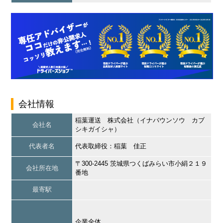
会社情報
稲葉運送 株式会社（イナバウンソウ カブ
会社名
シキガイシャ）
代表者名
代表取締役：稲葉 佳正
〒300-2445 茨城県つくばみらい市小絹２１９
会社所在地
番地
最寄駅
企業全体