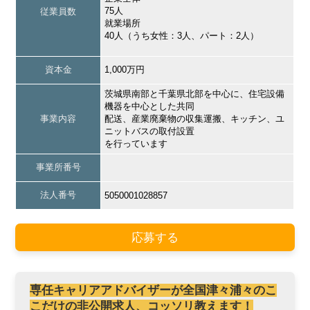
75人
従業員数
就業場所
40人（うち女性：3人、パート：2人）
資本金
1,000万円
茨城県南部と千葉県北部を中心に、住宅設備
機器を中心とした共同
事業内容
配送、産業廃棄物の収集運搬、キッチン、ユ
ニットバスの取付設置
を行っています
事業所番号
法人番号
5050001028857
応募する
専任キャリアアドバイザーが全国津々浦々のこ
こだけの非公開求人、コッソリ教えます！