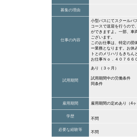
募集の理由
小型バスにてスクールバ
コースで送迎を行うので
ができますよ。一部、車
ございます。
仕事の内容
このお仕事は、特定の団
ー業務となります。お休
トとのメリハリもきちん
お仕事Ｎｏ．４０７６６
あり（３ヶ月）
試用期間中の労働条件
試用期間
同条件
雇用期間
雇用期間の定めあり（4
学歴
不問
必要な経験等
不問