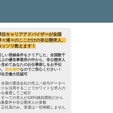
専任キャリアアドバイザーが全国
津々浦々のここだけの非公開求人、
コッソリ教えます！
厳しい登録条件をクリアした、全国数千
以上の優良事業所の中から、非公開求人
を含めてあなたのお仕事探しをお手伝
い。
完全無料
なのでご安心ください！
厚生労働大臣認可
・全国の運送会社の売上／給与データベ
ースを活用することでホワイトな求人の
みを厳選してご紹介
・すべての求人が100%独自開拓だから
急募案件や非公開求人が多数
・正社員のみ。派遣は一切掲載しません