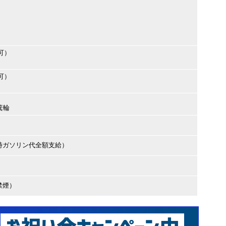
可）
可）
箕輪
時ガソリン代全額支給）
禁煙）