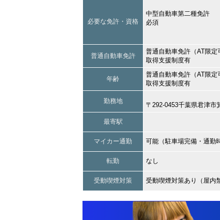
中型自動車第二種免許
必要な免許・資格
必須
普通自動車免許（AT限定
普通自動車免許
取得支援制度有
普通自動車免許（AT限定
年齢
取得支援制度有
勤務地
〒292-0453千葉県君津市
最寄駅
マイカー通勤
可能（駐車場完備・通勤
転勤
なし
受動喫煙対策
受動喫煙対策あり（屋内