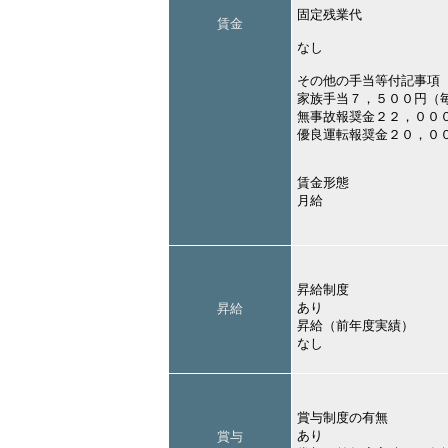
固定残業代
賃金
なし
その他の手当等付記事項
家族手当７，５００円（
無事故報奨金２２，００
優良運転報奨金２０，０
賃金形態
月給
昇給制度
あり
昇給
昇給（前年度実績）
なし
賞与制度の有無
あり
賞与