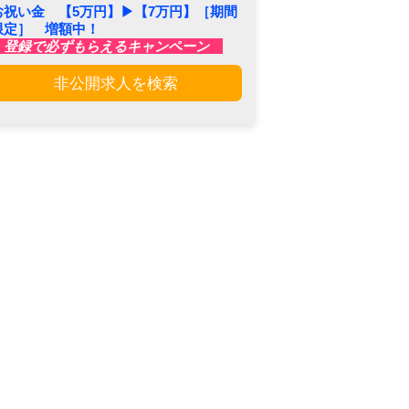
お祝い金 【5万円】▶︎【7万円】［期間
限定］ 増額中！
登録で必ずもらえるキャンペーン
非公開求人を検索