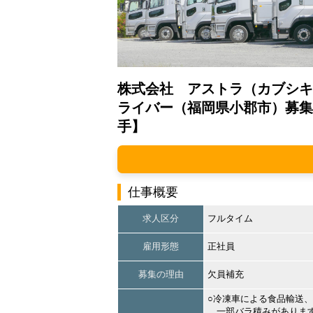
株式会社 アストラ（カブシキ
ライバー（福岡県小郡市）募集
手】
仕事概要
求人区分
フルタイム
雇用形態
正社員
募集の理由
欠員補充
○冷凍車による食品輸送
一部バラ積みがありま