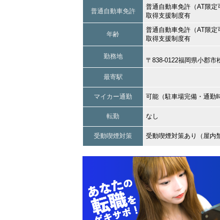
普通自動車免許（AT限定
普通自動車免許
取得支援制度有
普通自動車免許（AT限定
年齢
取得支援制度有
勤務地
〒838-0122福岡県小郡
最寄駅
マイカー通勤
可能（駐車場完備・通勤
転勤
なし
受動喫煙対策
受動喫煙対策あり（屋内