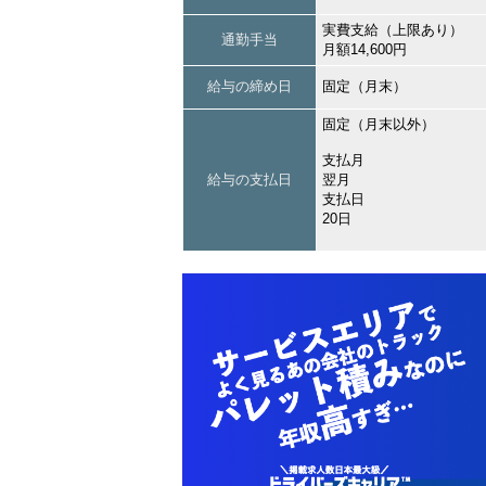
実費支給（上限あり）
通勤手当
月額14,600円
給与の締め日
固定（月末）
固定（月末以外）
支払月
給与の支払日
翌月
支払日
20日