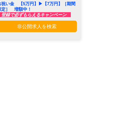
お祝い金 【5万円】▶︎【7万円】［期間
限定］ 増額中！
登録で必ずもらえるキャンペーン
非公開求人を検索