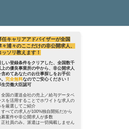
専任キャリアアドバイザーが全国
津々浦々のここだけの非公開求人、
コッソリ教えます！
厳しい登録条件をクリアした、全国数千
以上の優良事業所の中から、非公開求人
を含めてあなたのお仕事探しをお手伝
い。
完全無料
なのでご安心ください！
厚生労働大臣認可
・全国の運送会社の売上／給与データベ
ースを活用することでホワイトな求人の
みを厳選してご紹介
・すべての求人が100%独自開拓だから
急募案件や非公開求人が多数
・正社員のみ。派遣は一切掲載しません