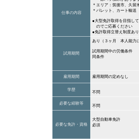
＊エリア：筑後市、久留
＊パレット、カート輸送
仕事の内容
●大型免許取得を目指し
のでご応募ください
●免許取得立替え制度あり
あり（３ヶ月 本人能力
試用期間中の労働条件
試用期間
同条件
雇用期間
雇用期間の定めなし
学歴
不問
必要な経験等
不問
大型自動車免許
必要な免許・資格
必須