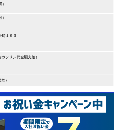
可）
可）
市松崎１９３
時ガソリン代全額支給）
禁煙）