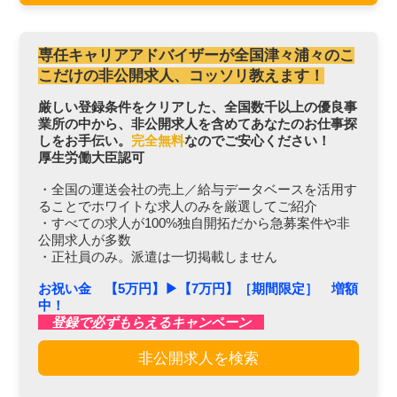
専任キャリアアドバイザーが全国津々浦々のこ
こだけの非公開求人、コッソリ教えます！
厳しい登録条件をクリアした、全国数千以上の優良事
業所の中から、非公開求人を含めてあなたのお仕事探
しをお手伝い。
完全無料
なのでご安心ください！
厚生労働大臣認可
・全国の運送会社の売上／給与データベースを活用す
ることでホワイトな求人のみを厳選してご紹介
・すべての求人が100%独自開拓だから急募案件や非
公開求人が多数
・正社員のみ。派遣は一切掲載しません
お祝い金 【5万円】▶︎【7万円】［期間限定］ 増額
中！
登録で必ずもらえるキャンペーン
非公開求人を検索