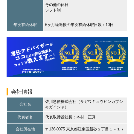
その他の休日
シフト制
年次有給休暇
6ヶ月経過後の年次有給休暇日数：10日
会社情報
佐川急便株式会社（サガワキュウビンカブシ
会社名
キガイシャ）
代表者名
代表取締役社長：本村 正秀
会社所在地
〒136-0075 東京都江東区新砂２丁目１－１７