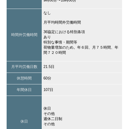
9時00分〜18時00分
なし
月平均時間外労働時間
36協定における特別条項
時間外労働時間
あり
特別な事情・期間等
荷物量増加のため。年６回、月７５時間、年
間７２０時間
月平均労働日数
21.5日
休憩時間
60分
年間休日
107日
休日
その他
週休二日制
休日
その他