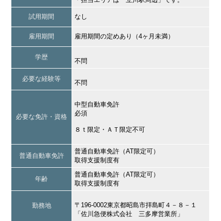
試用期間
なし
雇用期間
雇用期間の定めあり（4ヶ月未満）
学歴
不問
必要な経験等
不問
中型自動車免許
必須
必要な免許・資格
８ｔ限定・ＡＴ限定不可
普通自動車免許（AT限定可）
普通自動車免許
取得支援制度有
普通自動車免許（AT限定可）
年齢
取得支援制度有
〒196-0002東京都昭島市拝島町４－８－１
勤務地
「佐川急便株式会社 三多摩営業所」