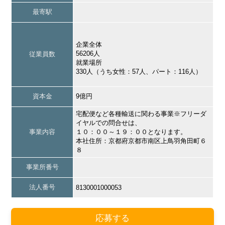
最寄駅
企業全体
56206人
従業員数
就業場所
330人（うち女性：57人、パート：116人）
資本金
9億円
宅配便など各種輸送に関わる事業※フリーダ
イヤルでの問合せは、
事業内容
１０：００～１９：００となります。
本社住所：京都府京都市南区上鳥羽角田町６
８
事業所番号
法人番号
8130001000053
応募する