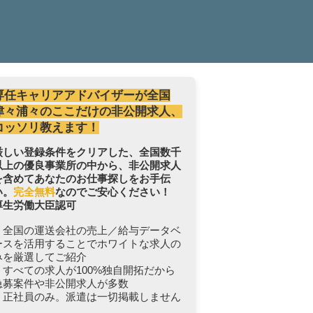
専任キャリアアドバイザーが全国
津々浦々のここだけの非公開求人、
コッソリ教えます！
厳しい登録条件をクリアした、全国数千
以上の優良事業所の中から、非公開求人
を含めてあなたのお仕事探しをお手伝
い。
完全無料
なのでご安心ください！
厚生労働大臣認可
・全国の運送会社の売上／給与データベ
ースを活用することでホワイトな求人の
みを厳選してご紹介
・すべての求人が100%独自開拓だから
急募案件や非公開求人が多数
・正社員のみ。派遣は一切掲載しません