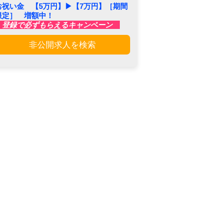
お祝い金 【5万円】▶︎【7万円】［期間
限定］ 増額中！
登録で必ずもらえるキャンペーン
非公開求人を検索