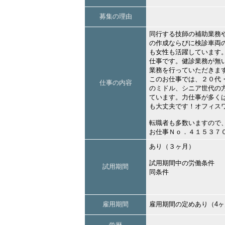
募集の理由
同行する技師の補助業務
の作成ならびに検診車両
も女性も活躍しています
仕事です。健診業務が無
業務を行っていただきま
このお仕事では、２０代
仕事の内容
のミドル、シニア世代の
ています。力仕事が多く
も大丈夫です！オフィス
転職者も多数いますので
お仕事Ｎｏ．４１５３７
あり（３ヶ月）
試用期間中の労働条件
試用期間
同条件
雇用期間
雇用期間の定めあり（4