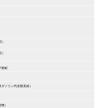
可）
可）
市手野町
時ガソリン代全額支給）
禁煙）