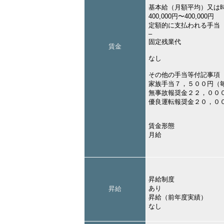
基本給（月額平均）又は
400,000円〜400,000円
定額的に支払われる手当
–
固定残業代
賃金
なし
その他の手当等付記事項
家族手当７，５００円（
無事故報奨金２２，００
優良運転報奨金２０，０
賃金形態
月給
昇給制度
あり
昇給
昇給（前年度実績）
なし