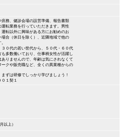
や庶務、健診会場の設営準備、報告書類
の運転業務を行っていただきます。男性
。運転以外に興味がある方にお勧めのお
い場合（休日を除く）、近隣地域で他の
す。
・３０代の若い世代から、５０代・６０代
方も多数働いており、仕事柄女性が活躍し
はありませんので、年齢は気にされなくて
ワークや販売職など、全くの異業種からの
、まずは研修でしっかり学びましょう！
００１契１
ヶ月以上）