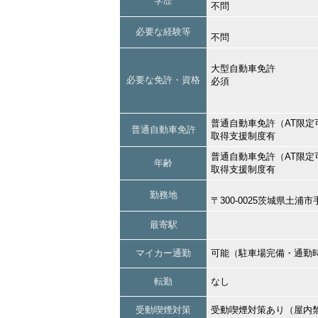
学歴
不問
必要な経験等
不問
大型自動車免許
必要な免許・資格
必須
普通自動車免許（AT限定
普通自動車免許
取得支援制度有
普通自動車免許（AT限定
年齢
取得支援制度有
勤務地
〒300-0025茨城県土浦
最寄駅
マイカー通勤
可能（駐車場完備・通勤
転勤
なし
受動喫煙対策
受動喫煙対策あり（屋内