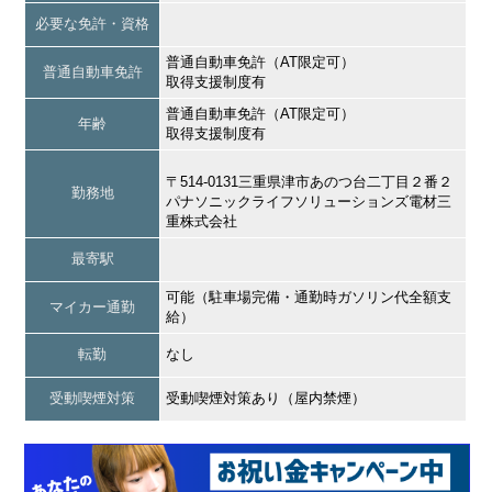
必要な免許・資格
普通自動車免許（AT限定可）
普通自動車免許
取得支援制度有
普通自動車免許（AT限定可）
年齢
取得支援制度有
〒514-0131三重県津市あのつ台二丁目２番２
勤務地
パナソニックライフソリューションズ電材三
重株式会社
最寄駅
可能（駐車場完備・通勤時ガソリン代全額支
マイカー通勤
給）
転勤
なし
受動喫煙対策
受動喫煙対策あり（屋内禁煙）