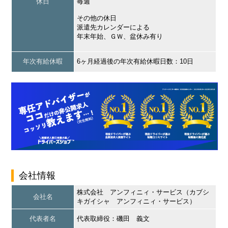
休日
毎週
その他の休日
派遣先カレンダーによる
年末年始、ＧＷ、盆休み有り
年次有給休暇
6ヶ月経過後の年次有給休暇日数：10日
会社情報
株式会社 アンフィニィ・サービス（カブシ
会社名
キガイシャ アンフィニィ・サービス）
代表者名
代表取締役：磯田 義文