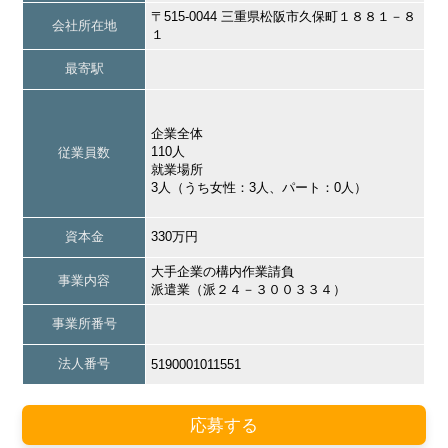
〒515-0044 三重県松阪市久保町１８８１－８
会社所在地
１
最寄駅
企業全体
110人
従業員数
就業場所
3人（うち女性：3人、パート：0人）
資本金
330万円
大手企業の構内作業請負
事業内容
派遣業（派２４－３００３３４）
事業所番号
法人番号
5190001011551
応募する