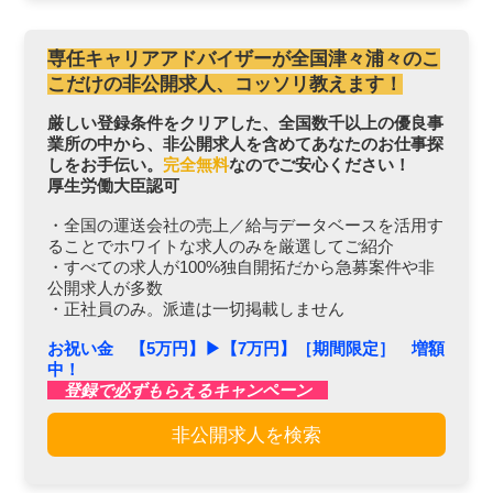
専任キャリアアドバイザーが全国津々浦々のこ
こだけの非公開求人、コッソリ教えます！
厳しい登録条件をクリアした、全国数千以上の優良事
業所の中から、非公開求人を含めてあなたのお仕事探
しをお手伝い。
完全無料
なのでご安心ください！
厚生労働大臣認可
・全国の運送会社の売上／給与データベースを活用す
ることでホワイトな求人のみを厳選してご紹介
・すべての求人が100%独自開拓だから急募案件や非
公開求人が多数
・正社員のみ。派遣は一切掲載しません
お祝い金 【5万円】▶︎【7万円】［期間限定］ 増額
中！
登録で必ずもらえるキャンペーン
非公開求人を検索