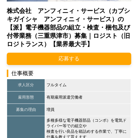
株式会社 アンフィニィ・サービス（カブシ
キガイシャ アンフィニィ・サービス）の
【派】電子機器部品の組立・検査・梱包及び
付帯業務（三重県津市）募集｜ロジスト（旧
ロジトランス）【業界最大手】
応募する
仕事概要
求人区分
フルタイム
雇用形態
有期雇用派遣労働者
募集の理由
増員
多種多様な電子機器部品（コンポ）を電気ド
ライバー等での組立や
検査を行い良品を箱詰めする作業で、丁寧に
仕事を教えて貰えます