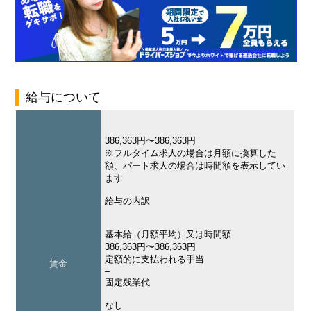
給与について
386,363円〜386,363円
※フルタイム求人の場合は月額に換算した
額、パート求人の場合は時間額を表示してい
ます
給与の内訳
基本給（月額平均）又は時間額
386,363円〜386,363円
定額的に支払われる手当
賃金
–
固定残業代
なし