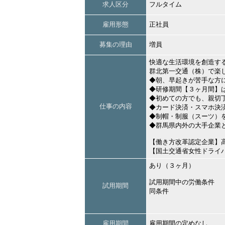
求人区分
フルタイム
雇用形態
正社員
募集の理由
増員
快適な生活環境を創造す
群北第一交通（株）で楽
◆朝、早起きが苦手な方
◆研修期間【３ヶ月間】
◆初めての方でも、親切
仕事の内容
◆カード決済・スマホ決
◆制帽・制服（スーツ）
◆群馬県内外の大手企業
【働き方改革認定企業】
【国土交通省女性ドライ
あり（３ヶ月）
試用期間中の労働条件
試用期間
同条件
雇用期間
雇用期間の定めなし