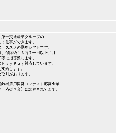
る第一交通産業グループの
しく仕事ができます。
にオススメの勤務シフトです。
は、保障給１６万７千円以上／月
丁寧に指導致します。
済ＰａｙＰａｙ対応しています。
を支給します。
と取引があります。
高齢者雇用開発コンテスト応募企業
バー応援企業】に認定されてます。