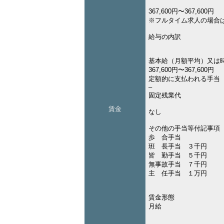
367,600円〜367,600円
※フルタイム求人の場合
給与の内訳
基本給（月額平均）又は
367,600円〜367,600円
定額的に支払われる手当
–
固定残業代
賃金
なし
その他の手当等付記事項
歩 合手当
班 長手当 ３千円
皆 勤手当 ５千円
無事故手当 ７千円
主 任手当 １万円
賃金形態
月給