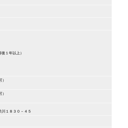
得後１年以上）
可）
可）
川市渋川１８３０－４５