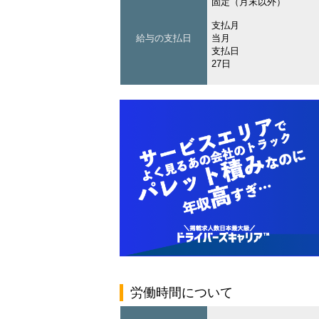
固定（月末以外）
支払月
給与の支払日
当月
支払日
27日
労働時間について