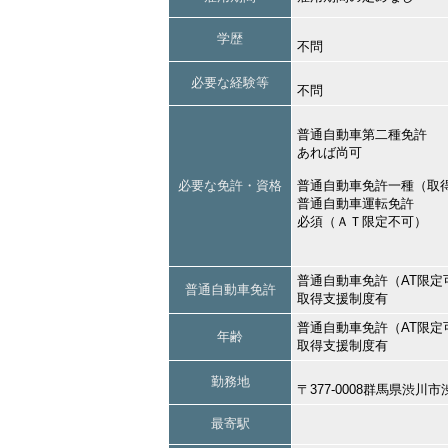
学歴
不問
必要な経験等
不問
普通自動車第二種免許
あれば尚可
必要な免許・資格
普通自動車免許一種（取
普通自動車運転免許
必須（ＡＴ限定不可）
普通自動車免許（AT限定
普通自動車免許
取得支援制度有
普通自動車免許（AT限定
年齢
取得支援制度有
勤務地
〒377-0008群馬県渋
最寄駅