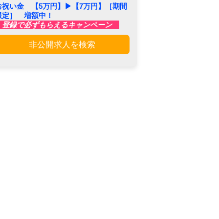
お祝い金 【5万円】▶︎【7万円】［期間
限定］ 増額中！
登録で必ずもらえるキャンペーン
非公開求人を検索