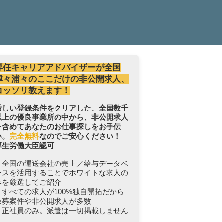
専任キャリアアドバイザーが全国
津々浦々のここだけの非公開求人、
コッソリ教えます！
厳しい登録条件をクリアした、全国数千
以上の優良事業所の中から、非公開求人
を含めてあなたのお仕事探しをお手伝
い。
完全無料
なのでご安心ください！
厚生労働大臣認可
・全国の運送会社の売上／給与データベ
ースを活用することでホワイトな求人の
みを厳選してご紹介
・すべての求人が100%独自開拓だから
急募案件や非公開求人が多数
・正社員のみ。派遣は一切掲載しません