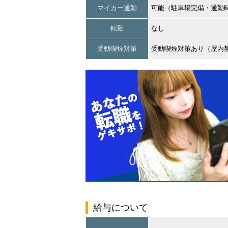
マイカー通勤
可能（駐車場完備・通勤
転勤
なし
受動喫煙対策
受動喫煙対策あり（屋内
給与について