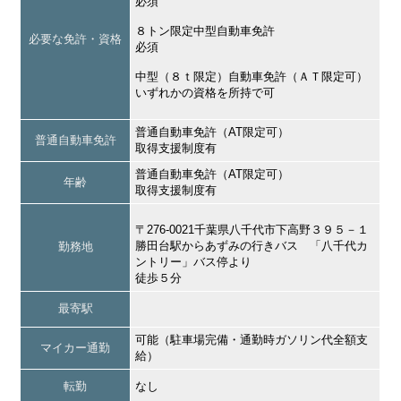
必須
８トン限定中型自動車免許
必要な免許・資格
必須
中型（８ｔ限定）自動車免許（ＡＴ限定可）
いずれかの資格を所持で可
普通自動車免許（AT限定可）
普通自動車免許
取得支援制度有
普通自動車免許（AT限定可）
年齢
取得支援制度有
〒276-0021千葉県八千代市下高野３９５－１
勝田台駅からあずみの行きバス 「八千代カ
勤務地
ントリー」バス停より
徒歩５分
最寄駅
可能（駐車場完備・通勤時ガソリン代全額支
マイカー通勤
給）
転勤
なし