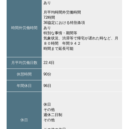
あり
月平均時間外労働時間
72時間
36協定における特別条項
時間外労働時間
あり
特別な事情・期間等
気象状況、渋滞等で帰宅が遅れた時など、月
８０時間 年間９４２
時間まで延長可能
月平均労働日数
22.4日
休憩時間
90分
年間休日
96日
休日
その他
週休二日制
休日
その他