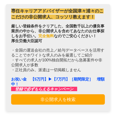
専任キャリアアドバイザーが全国津々浦々のこ
こだけの非公開求人、コッソリ教えます！
厳しい登録条件をクリアした、全国数千以上の優良事
業所の中から、非公開求人を含めてあなたのお仕事探
しをお手伝い。
完全無料
なのでご安心ください！
厚生労働大臣認可
・全国の運送会社の売上／給与データベースを活用す
ることでホワイトな求人のみを厳選してご紹介
・すべての求人が100%独自開拓だから急募案件や非
公開求人が多数
・正社員のみ。派遣は一切掲載しません
お祝い金 【5万円】▶︎【7万円】［期間限定］ 増額
中！
登録で必ずもらえるキャンペーン
非公開求人を検索