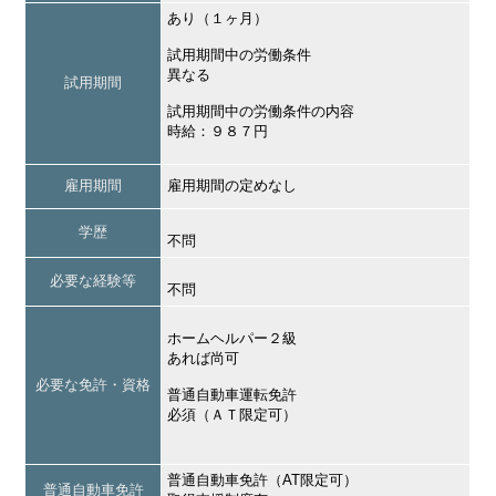
あり（１ヶ月）
試用期間中の労働条件
異なる
試用期間
試用期間中の労働条件の内容
時給：９８７円
雇用期間
雇用期間の定めなし
学歴
不問
必要な経験等
不問
ホームヘルパー２級
あれば尚可
必要な免許・資格
普通自動車運転免許
必須（ＡＴ限定可）
普通自動車免許（AT限定可）
普通自動車免許