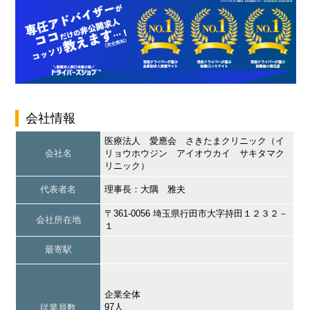
会社情報
医療法人 愛應会 さきたまクリニック（イ
会社名
リョウホウジン アイオウカイ サキタマク
リニック）
代表者名
理事長：大隅 雅夫
〒361-0056 埼玉県行田市大字持田１２３２－
会社所在地
１
最寄駅
企業全体
97人
従業員数