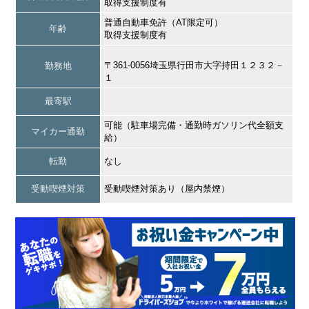
取得支援制度有
普通自動車免許（AT限定可）
年齢
取得支援制度有
〒361-0056埼玉県行田市大字持田１２３２－
勤務地
１
最寄駅
可能（駐車場完備・通勤時ガソリン代全額支
マイカー通勤
給）
転勤
なし
受動喫煙対策
受動喫煙対策あり（屋内禁煙）