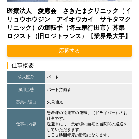
医療法人 愛應会 さきたまクリニック（イ
リョウホウジン アイオウカイ サキタマク
リニック）の運転手（埼玉県行田市）募集｜
ロジスト（旧ロジトランス）【業界最大手】
応募する
仕事概要
求人区分
パート
雇用形態
パート労働者
募集の理由
欠員補充
患者様の送迎車の運転手（ドライバー）のお
仕事です。
仕事の内容
送迎車にて、患者様の自宅と当院間の送迎を
していただきます。
１日６時間程度の勤務になります。