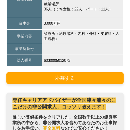
就業場所
36人（うち女性：22人、パート：11人）
資本金
3,000万円
診療所（泌尿器科・内科・外科・皮膚科・人
事業内容
工透析）
事業所番号
法人番号
6030005012073
応募する
専任キャリアアドバイザーが全国津々浦々のこ
こだけの非公開求人、コッソリ教えます！
厳しい登録条件をクリアした、全国数千以上の優良事
業所の中から、非公開求人を含めてあなたのお仕事探
しをお手伝い。
完全無料
なのでご安心ください！