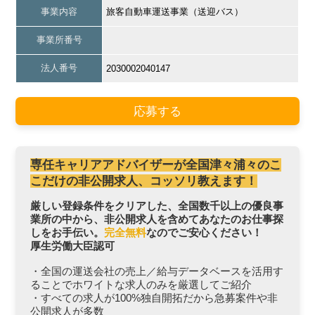
事業内容
旅客自動車運送事業（送迎バス）
事業所番号
法人番号
2030002040147
応募する
専任キャリアアドバイザーが全国津々浦々のこ
こだけの非公開求人、コッソリ教えます！
厳しい登録条件をクリアした、全国数千以上の優良事
業所の中から、非公開求人を含めてあなたのお仕事探
しをお手伝い。
完全無料
なのでご安心ください！
厚生労働大臣認可
・全国の運送会社の売上／給与データベースを活用す
ることでホワイトな求人のみを厳選してご紹介
・すべての求人が100%独自開拓だから急募案件や非
公開求人が多数