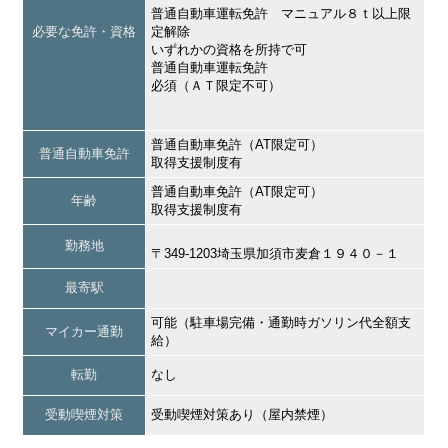
普通自動車運転免許 マニュアル８ｔ以上限
必要な免許・資格
定解除
いずれかの資格を所持で可
普通自動車運転免許
必須（ＡＴ限定不可）
普通自動車免許（AT限定可）
普通自動車免許
取得支援制度有
普通自動車免許（AT限定可）
年齢
取得支援制度有
勤務地
〒349-1203埼玉県加須市麦倉１９４０－１
最寄駅
可能（駐車場完備・通勤時ガソリン代全額支
マイカー通勤
給）
転勤
なし
受動喫煙対策
受動喫煙対策あり（屋内禁煙）