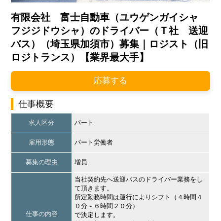
有限会社 富士自動車（ユウゲンガイシャ
フジジドウシャ）のドライバー（Ｔ社 送迎
バス）（埼玉県加須市）募集｜ロジスト（旧
ロジトランス）【業界最大手】
応募する
仕事概要
求人区分
パート
雇用形態
パート労働者
募集の理由
増員
当社契約先へ送迎バスのドライバー業務をし
て頂きます。
所定勤務時間は運行によりシフト（４時間４
０分～６時間２０分）
仕事の内容
で決定します。