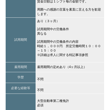
賃金日額は１シフト毎の金額です。
周囲への感謝の言葉を素直に言える方を歓迎
します。
あり（３ヶ月）
試用期間中の労働条件
異なる
試用期間
試用期間中の労働条件の内容
時給１，０００円 所定労働時間１０：００
～１５：００
※詳細は求人に関する特記事項参照
雇用期間
雇用期間の定めあり（4ヶ月以上）
学歴
不問
必要な経験等
不問
大型自動車第二種免許
必須