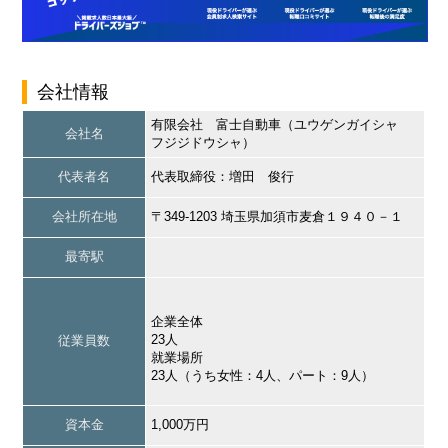
会社情報
有限会社 富士自動車（ユウゲンガイシャ
会社名
フジジドウシャ）
代表者名
代表取締役：増田 俊行
会社所在地
〒349-1203 埼玉県加須市麦倉１９４０－１
最寄駅
企業全体
23人
従業員数
就業場所
23人（うち女性：4人、パート：9人）
資本金
1,000万円