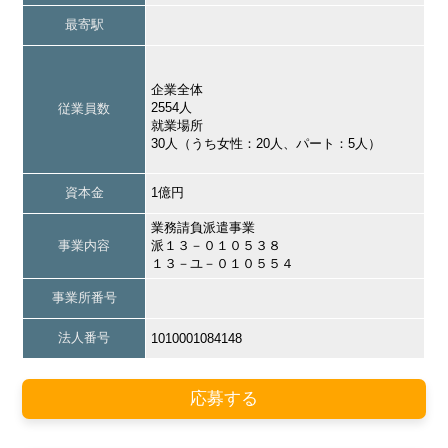
最寄駅
企業全体
2554人
従業員数
就業場所
30人（うち女性：20人、パート：5人）
資本金
1億円
業務請負派遣事業
事業内容
派１３－０１０５３８
１３－ユ－０１０５５４
事業所番号
法人番号
1010001084148
応募する