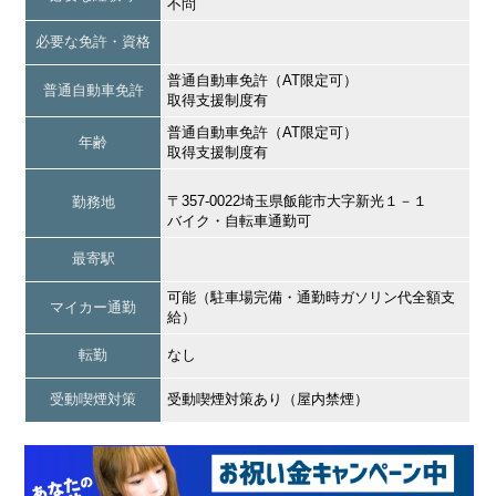
不問
必要な免許・資格
普通自動車免許（AT限定可）
普通自動車免許
取得支援制度有
普通自動車免許（AT限定可）
年齢
取得支援制度有
〒357-0022埼玉県飯能市大字新光１－１
勤務地
バイク・自転車通勤可
最寄駅
可能（駐車場完備・通勤時ガソリン代全額支
マイカー通勤
給）
転勤
なし
受動喫煙対策
受動喫煙対策あり（屋内禁煙）