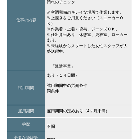
汚れのチェック
※空調完備のキレイな場所で作業します。
※上履きをご用意ください（スニーカーＯ
仕事の内容
Ｋ）
※作業着（上着）貸与、ジーンズＯＫ。
※仕出弁当あり、休憩室、更衣室、ロッカー
あり。
※未経験からスタートした女性スタッフが大
勢活躍中。
「派遣事業」
あり（１４日間）
試用期間中の労働条件
試用期間
同条件
雇用期間
雇用期間の定めあり（4ヶ月未満）
学歴
不問
必要な経験等