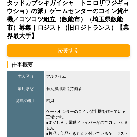
タッドカブシキガイシャ トコロザワジギョ
ウショ）の派）ゲームセンターのコイン貸出
機／コツコツ組立（飯能市）（埼玉県飯能
市）募集｜ロジスト（旧ロジトランス）【業
界最大手】
応募する
仕事概要
求人区分
フルタイム
雇用形態
有期雇用派遣労働者
募集の理由
増員
ゲームセンターのコイン貸出機を作っている
工場です。
●ネジしめ：電動ドライバーなので力はいりま
せん！
●検品：部品がきちんと付いているか、キズ・