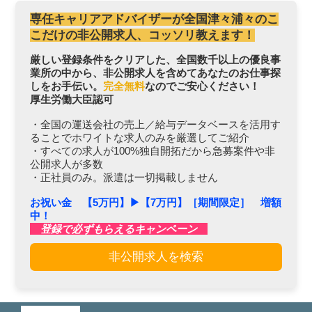
専任キャリアアドバイザーが全国津々浦々のこ
こだけの非公開求人、コッソリ教えます！
厳しい登録条件をクリアした、全国数千以上の優良事
業所の中から、非公開求人を含めてあなたのお仕事探
しをお手伝い。
完全無料
なのでご安心ください！
厚生労働大臣認可
・全国の運送会社の売上／給与データベースを活用す
ることでホワイトな求人のみを厳選してご紹介
・すべての求人が100%独自開拓だから急募案件や非
公開求人が多数
・正社員のみ。派遣は一切掲載しません
お祝い金 【5万円】▶︎【7万円】［期間限定］ 増額
中！
登録で必ずもらえるキャンペーン
非公開求人を検索