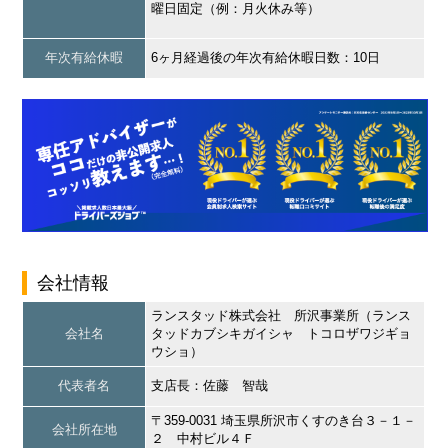
曜日固定（例：月火休み等）
年次有給休暇
6ヶ月経過後の年次有給休暇日数：10日
会社情報
ランスタッド株式会社 所沢事業所（ランス
会社名
タッドカブシキガイシャ トコロザワジギョ
ウショ）
代表者名
支店長：佐藤 智哉
〒359-0031 埼玉県所沢市くすのき台３－１－
会社所在地
２ 中村ビル４Ｆ