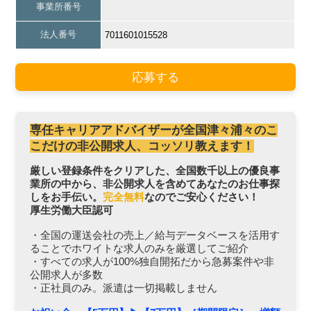
事業所番号
法人番号
7011601015528
応募する
専任キャリアアドバイザーが全国津々浦々のこ
こだけの非公開求人、コッソリ教えます！
厳しい登録条件をクリアした、全国数千以上の優良事
業所の中から、非公開求人を含めてあなたのお仕事探
しをお手伝い。
完全無料
なのでご安心ください！
厚生労働大臣認可
・全国の運送会社の売上／給与データベースを活用す
ることでホワイトな求人のみを厳選してご紹介
・すべての求人が100%独自開拓だから急募案件や非
公開求人が多数
・正社員のみ。派遣は一切掲載しません