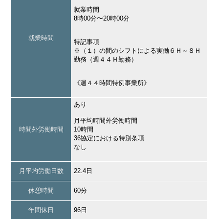
就業時間
8時00分〜20時00分
就業時間
特記事項
※（１）の間のシフトによる実働６Ｈ～８Ｈ
勤務（週４４Ｈ勤務）
《週４４時間特例事業所》
あり
月平均時間外労働時間
時間外労働時間
10時間
36協定における特別条項
なし
月平均労働日数
22.4日
休憩時間
60分
年間休日
96日