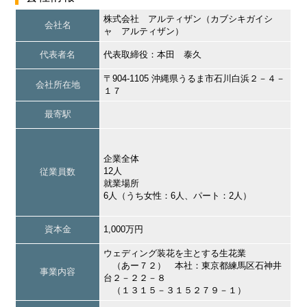
株式会社 アルティザン（カブシキガイシ
会社名
ャ アルティザン）
代表者名
代表取締役：本田 泰久
〒904-1105 沖縄県うるま市石川白浜２－４－
会社所在地
１７
最寄駅
企業全体
12人
従業員数
就業場所
6人（うち女性：6人、パート：2人）
資本金
1,000万円
ウェディング装花を主とする生花業
（あー７２） 本社：東京都練馬区石神井
事業内容
台２－２２－８
（１３１５－３１５２７９－１）