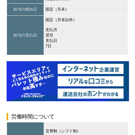
給与の締め日
固定（月末）
固定（月末以外）
支払月
給与の支払日
翌月
支払日
7日
労働時間について
交替制（シフト制）