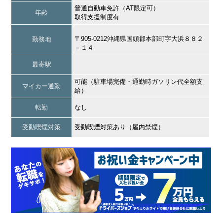
普通自動車免許（AT限定可）
年齢
取得支援制度有
〒905-0212沖縄県国頭郡本部町字大浜８８２
勤務地
－１４
最寄駅
可能（駐車場完備・通勤時ガソリン代全額支
マイカー通勤
給）
転勤
なし
受動喫煙対策
受動喫煙対策あり（屋内禁煙）