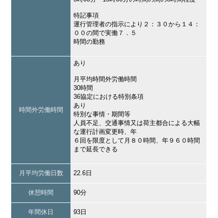
特記事項
運行管理者の指示により２：３０から１４：
００の間で実働７．５
時間の勤務
あり
月平均時間外労働時間
30時間
36協定における特別条項
あり
時間外労働時間
特別な事情・期間等
人員不足、交通事情又は荷主都合による大幅
な運行計画変更時、年
６回を限度として月８０時間、年９６０時間
まで延長できる
月平均労働日数
22.6日
休憩時間
90分
年間休日
93日