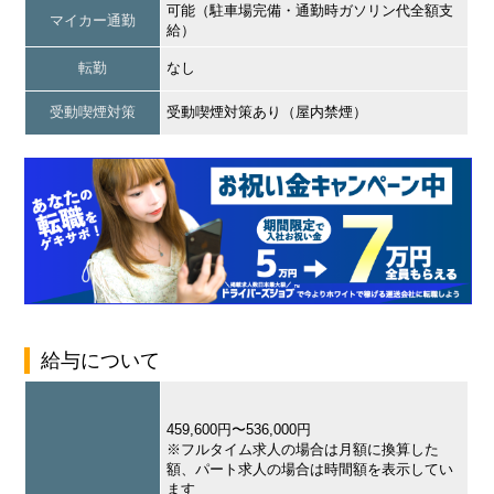
可能（駐車場完備・通勤時ガソリン代全額支
マイカー通勤
給）
転勤
なし
受動喫煙対策
受動喫煙対策あり（屋内禁煙）
給与について
459,600円〜536,000円
※フルタイム求人の場合は月額に換算した
額、パート求人の場合は時間額を表示してい
ます