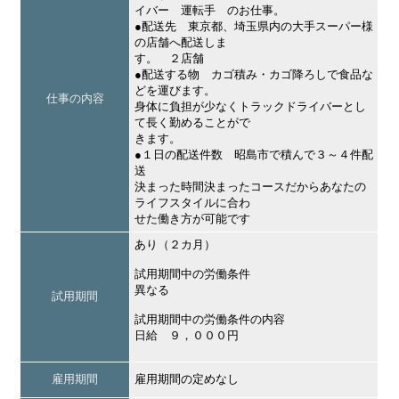
イバー 運転手 のお仕事。
●配送先 東京都、埼玉県内の大手スーパー様
の店舗へ配送しま
す。 ２店舗
●配送する物 カゴ積み・カゴ降ろしで食品な
どを運びます。
仕事の内容
身体に負担が少なくトラックドライバーとし
て長く勤めることがで
きます。
●１日の配送件数 昭島市で積んで３～４件配
送
決まった時間決まったコースだからあなたの
ライフスタイルに合わ
せた働き方が可能です
あり（２カ月）
試用期間中の労働条件
異なる
試用期間
試用期間中の労働条件の内容
日給 ９，０００円
雇用期間
雇用期間の定めなし