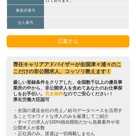
げております。
事業所番号
法人番号
応募する
専任キャリアアドバイザーが全国津々浦々のこ
こだけの非公開求人、コッソリ教えます！
厳しい登録条件をクリアした、全国数千以上の優良事
業所の中から、非公開求人を含めてあなたのお仕事探
しをお手伝い。
完全無料
なのでご安心ください！
厚生労働大臣認可
・全国の運送会社の売上／給与データベースを活用す
ることでホワイトな求人のみを厳選してご紹介
・すべての求人が100%独自開拓だから急募案件や非
公開求人が多数
・正社員のみ。派遣は一切掲載しません