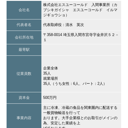
株式会社エスユーコールド 入間事業所（カ
会社名
ブシキガイシャ エスユーコールド イルマ
ジギョウショ）
代表者名
代表取締役：清水 英次
〒358-0014 埼玉県入間市宮寺字金井沢５２－
会社所在地
１
最寄駅
企業全体
35人
従業員数
就業場所
35人（うち女性：6人、パート：2人）
資本金
500万円
主に冷凍、冷蔵の食品を関東圏内に配送する
一般貨物輸送を行って
事業内容
おります。大手企業様とのお取引がメインの
為、安定した業績を上